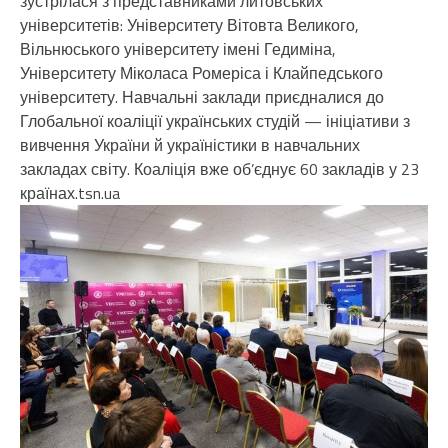
зустрілася з представниками литовських
університетів: Університету Вітовта Великого,
Вільнюського університету імені Гедиміна,
Університету Міколаса Ромеріса і Клайпедського
університету. Навчальні заклади приєдналися до
Глобальної коаліції українських студій — ініціативи з
вивчення України й україністики в навчальних
закладах світу. Коаліція вже об’єднує 60 закладів у 23
країнах.tsn.ua