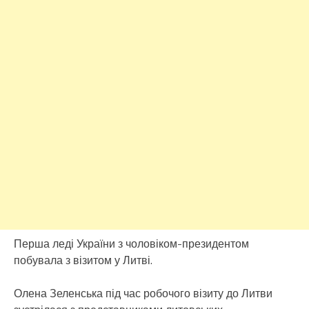
Перша леді України з чоловіком-президентом
побувала з візитом у Литві.
Олена Зеленська під час робочого візиту до Литви