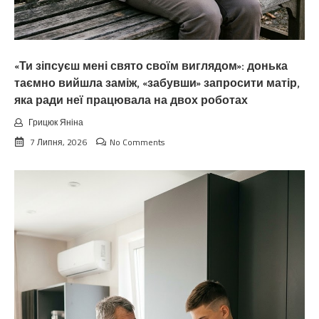
«Ти зіпсуєш мені свято своїм виглядом»: донька
таємно вийшла заміж, «забувши» запросити матір,
яка ради неї працювала на двох роботах
Грицюк Яніна
7 Липня, 2026
No Comments