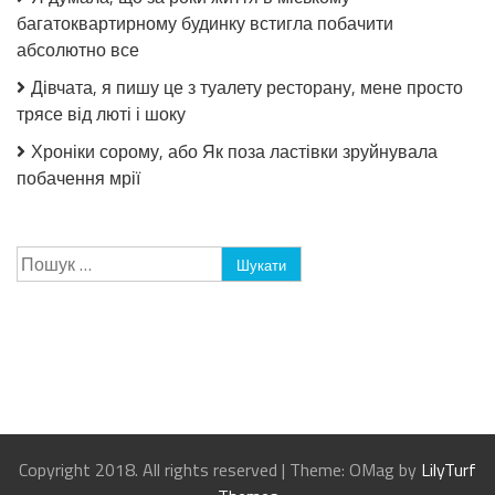
багатоквартирному будинку встигла побачити
абсолютно все
Дівчата, я пишу це з туалету ресторану, мене просто
трясе від люті і шоку
Хроніки сорому, або Як поза ластівки зруйнувала
побачення мрії
Пошук:
Copyright 2018. All rights reserved
|
Theme: OMag by
LilyTurf