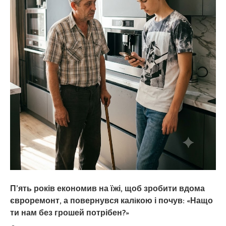
П’ять років економив на їжі, щоб зробити вдома
євроремонт, а повернувся калiкою і почув: «Нащо
ти нам без грошей потрібен?»