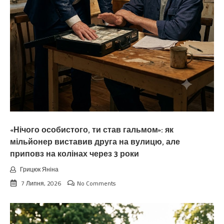
«Нічого особистого, ти став гальмом»: як
мільйонер виставив друга на вулицю, але
приповз на колінах через 3 роки
Грицюк Яніна
7 Липня, 2026
No Comments