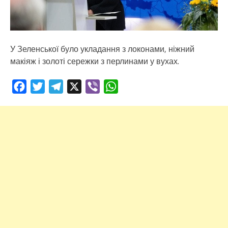
У Зеленської було укладання з локонами, ніжний
макіяж і золоті сережки з перлинами у вухах.
Facebook
Twitter
Telegram
X
Viber
WhatsApp