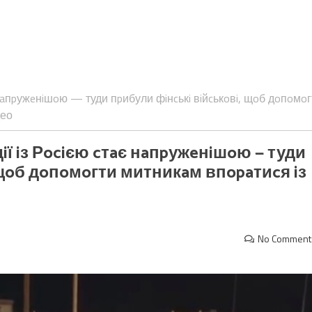
є нaпpужeнiшoю — туди пpибули фiнcькi вiйcькoвi, щoб дoпoмoг
део
iї iз Рociєю cтaє нaпpужeнiшoю — туди
 щoб дoпoмoгти митникaм впopaтиcя iз
No Comment