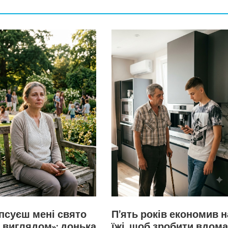
іпсуєш мені свято
П’ять років економив н
 виглядом»: донька
їжі, щоб зробити вдома