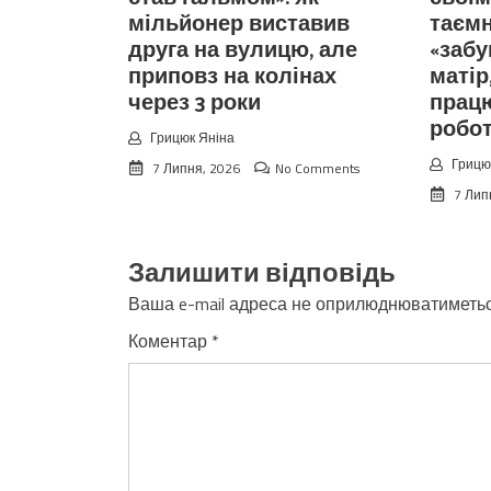
мільйонер виставив
таємн
друга на вулицю, але
«забу
приповз на колінах
матір
через 3 роки
прац
робо
Грицюк Яніна
Грицю
7 Липня, 2026
No Comments
7 Лип
Залишити відповідь
Ваша e-mail адреса не оприлюднюватиметьс
Коментар
*