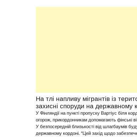
На тлі напливу мігрантів із терито
захисні споруди на державному к
У Фінляндії на пункті пропуску Вартіус біля к
огорож, прикордонникам допомагають фінські ві
У безпосередній близькості від шлагбаумів буд
державному кордоні. “Цей захід щодо забезпече