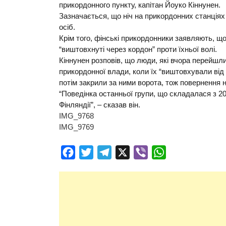
прикордонного пункту, капітан Йоуко Кіннунен.
Зазначається, що ніч на прикордонних станціях
осіб.
Крім того, фінські прикордонники заявляють, що
“виштовхнуті через кордон” проти їхньої волі.
Кіннунен розповів, що люди, які вчора перейшл
прикордонної влади, коли їх “виштовхували від р
потім закрили за ними ворота, тож повернення 
“Поведінка останньої групи, що складалася з 20
Фінляндії”, – сказав він.
IMG_9768
IMG_9769
Facebook
Twitter
Telegram
X
Viber
WhatsApp