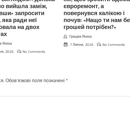
о вийшла заміж,
євроремонт, а
вши» запросити
повернувся калiкою і
, яка ради неї
почув: «Нащо ти нам бе
ювала на двох
грошей потрібен?»
тах
Грицюк Яніна
к Яніна
7 Липня, 2026
No Comments
ня, 2026
No Comments
я.
Обов’язкові поля позначені
*