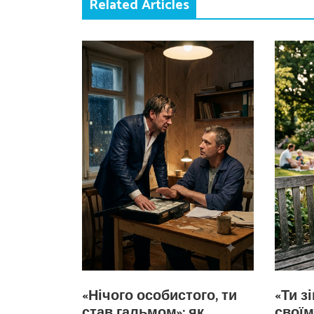
Related Articles
«Нічого особистого, ти
«Ти з
став гальмом»: як
своїм