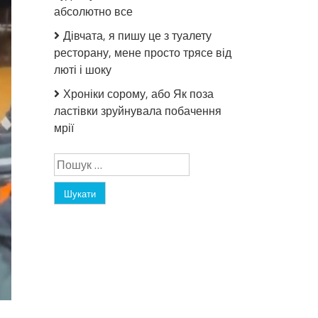
абсолютно все
Дівчата, я пишу це з туалету
ресторану, мене просто трясе від
люті і шоку
Хроніки сорому, або Як поза
ластівки зруйнувала побачення
мрії
Пошук: