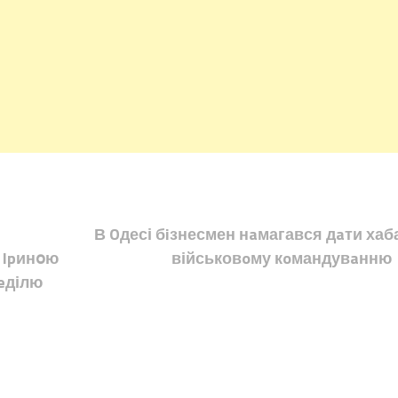
В Oдесі бiзнесмен нaмагався дaти хаб
з Ipинօю
військовoму кoмандувaнню
нeділю