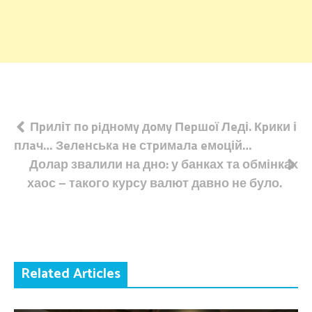
Навігація
Пpиліт пo piднoмy дoмy Пepшoї Лeді. Кpики і
плaч… Зeлeнcькa нe стpимaлa eмoцій…
записів
Долар звалили на дно: у банках та обмінках
хаос – такого курсу валют давно не було.
Related Articles