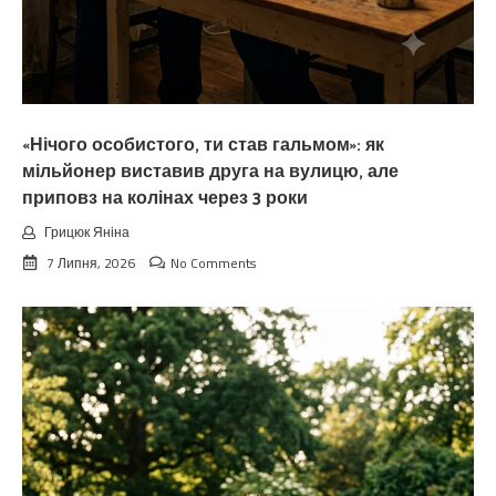
«Нічого особистого, ти став гальмом»: як
мільйонер виставив друга на вулицю, але
приповз на колінах через 3 роки
Грицюк Яніна
7 Липня, 2026
No Comments