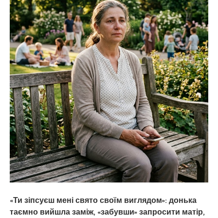
«Ти зіпсуєш мені свято своїм виглядом»: донька
таємно вийшла заміж, «забувши» запросити матір,