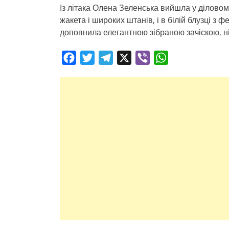
Із літака Олена Зеленська вийшла у ділово
жакета і широких штанів, і в білій блузці з
доповнила елегантною зібраною зачіскою, н
Facebook
Twitter
Telegram
X
Viber
WhatsApp