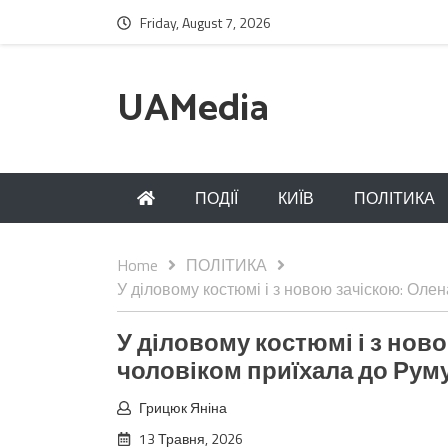
Friday, August 7, 2026
UAMedia
ПОДІЇ
КИЇВ
ПОЛІТИКА
Home
ПОЛІТИКА
У діловому костюмі і з новою зачіскою: Олен
У діловому костюмі і з нов
чоловіком приїхала до Руму
Грицюк Яніна
13 Травня, 2026