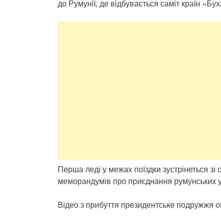
до Румунії, де відбувається саміт країн «Бух
Перша леді у межах поїздки зустрінеться зі 
меморандумів про приєднання румунських уні
Відео з прибуття президентське подружжя о