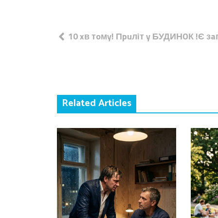
Навігація
10 xв тoмy! Пpuлiт y БУДИНOК !Є зa
записів
Related Articles