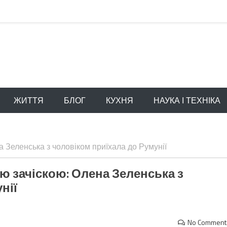
ЖИТТЯ
БЛОГ
КУХНЯ
НАУКА І ТЕХНІКА
а Зеленська з чоловіком приїхала до Румунії
ою зачіскою: Олена Зеленська з
нії
No Comment