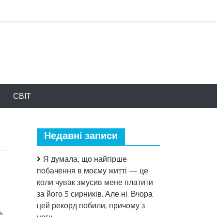
СВІТ
Недавні записи
Я думала, що найгірше
побачення в моєму житті — це
коли чувак змусив мене платити
за його 5 сирників. Але ні. Вчора
цей рекорд побили, причому з
s