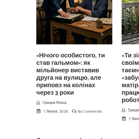
«Нічого особистого, ти
«Ти з
став гальмом»: як
своїм
мільйонер виставив
таємн
друга на вулицю, але
«забу
приповз на колінах
матір
через 3 роки
прац
робо
Грицюк Яніна
Грицю
7 Липня, 2026
No Comments
7 Лип