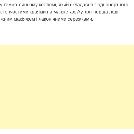
му темно-синьому костюмі, який складався з однобортного
 фестончастими краями на манжетах. Аутфіт перша леді
іжним макіяжем і лаконічними сережками.