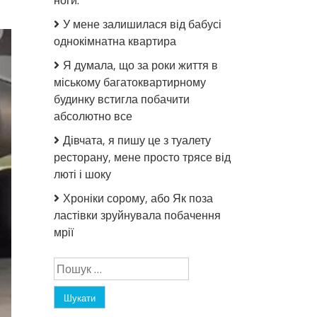
ноги.
У мене залишилася від бабусі
однокімнатна квартира
Я думала, що за роки життя в
міському багатоквартирному
будинку встигла побачити
абсолютно все
Дівчата, я пишу це з туалету
ресторану, мене просто трясе від
люті і шоку
Хроніки сорому, або Як поза
ластівки зруйнувала побачення
мрії
Пошук: