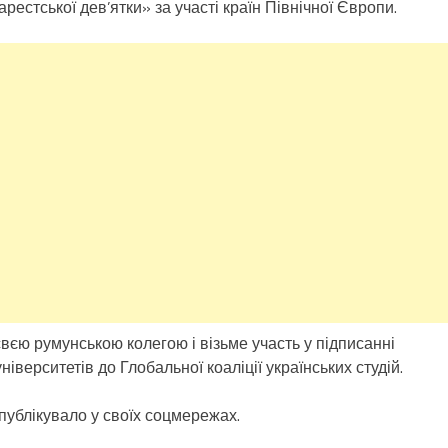
арестської дев’ятки» за участі країн Північної Європи.
свєю румунською колегою і візьме участь у підписанні
верситетів до Глобальної коаліції українських студій.
публікувало у своїх соцмережах.