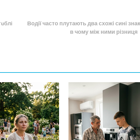
гuблi
Водії часто плутають два схожі сині знак
в чому між ними різниця