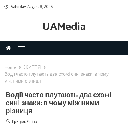
Saturday, August 8, 2026
UAMedia
Home
ЖИТТЯ
Водії часто плутають два схожі сині знаки: в чому
між ними різниця
Водії часто плутають два схожі
сині знаки: в чому між ними
різниця
Грицюк Яніна