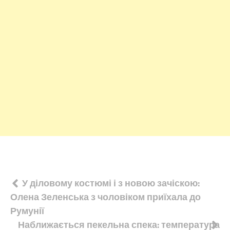
Навігація
У діловому костюмі і з новою зачіскою:
Олена Зеленська з чоловіком приїхала до
записів
Румунії
Наближається пекельна спека: температура