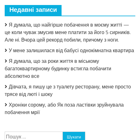
Недавні записи
Я думала, що найгірше побачення в моєму житті —
це коли чувак змусив мене платити за його 5 сирників.
Але ні. Вчора цей рекорд побили, причому з ноги.
У мене залишилася від бабусі однокімнатна квартира
Я думала, що за роки життя в міському
багатоквартирному будинку встигла побачити
абсолютно все
Дівчата, я пишу це з туалету ресторану, мене просто
трясе від люті і шоку
Хроніки сорому, або Як поза ластівки зруйнувала
побачення мрії
Пошук: