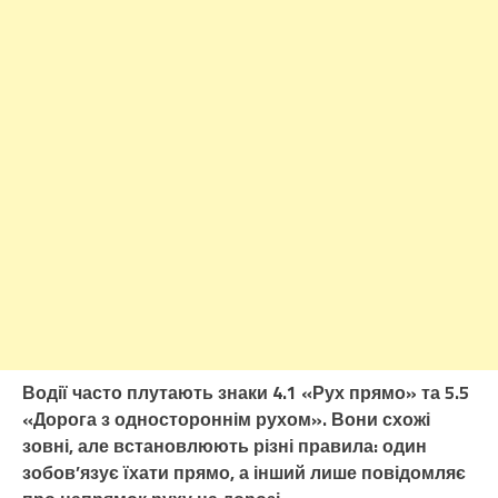
Водії часто плутають знаки 4.1 «Рух прямо» та 5.5
«Дорога з одностороннім рухом». Вони схожі
зовні, але встановлюють різні правила: один
зобов’язує їхати прямо, а інший лише повідомляє