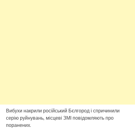
Вибухи накрили російський Бєлгород і спричинили
серію руйнувань, місцеві ЗМІ повідомляють про
поранених.