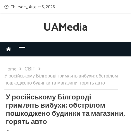
Thursday, August 6, 2026
UAMedia
Home
СВІТ
У російському Білгороді гримлять вибухи: обстрілом
пошкоджено будинки та магазини, горять авто
У російському Білгороді
гримлять вибухи: обстрілом
пошкоджено будинки та магазини,
горять авто