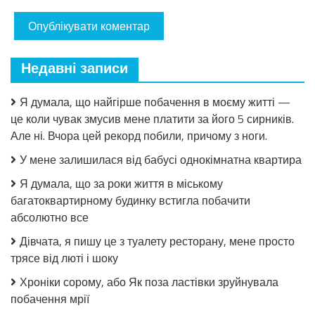
Недавні записи
Я думала, що найгірше побачення в моєму житті —
це коли чувак змусив мене платити за його 5 сирників.
Але ні. Вчора цей рекорд побили, причому з ноги.
У мене залишилася від бабусі однокімнатна квартира
Я думала, що за роки життя в міському
багатоквартирному будинку встигла побачити
абсолютно все
Дівчата, я пишу це з туалету ресторану, мене просто
трясе від люті і шоку
Хроніки сорому, або Як поза ластівки зруйнувала
побачення мрії