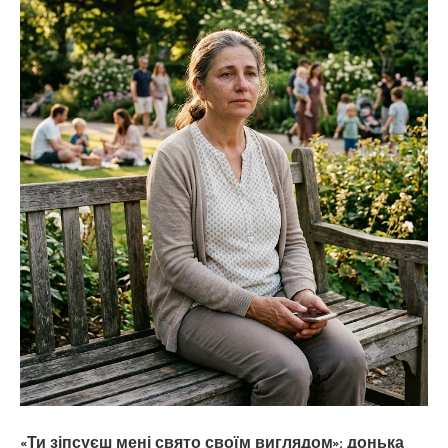
«Ти зіпсуєш мені свято своїм виглядом»: донька