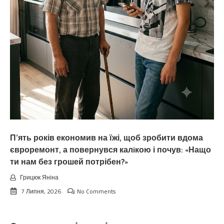
П’ять років економив на їжі, щоб зробити вдома
євроремонт, а повернувся калiкою і почув: «Нащо
ти нам без грошей потрібен?»
Грицюк Яніна
7 Липня, 2026
No Comments