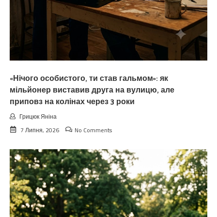
«Нічого особистого, ти став гальмом»: як
мільйонер виставив друга на вулицю, але
приповз на колінах через 3 роки
Грицюк Яніна
7 Липня, 2026
No Comments