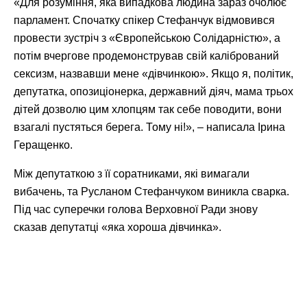
«Для розуміння, яка випадкова людина зараз очолює
парламент. Спочатку спікер Стефанчук відмовився
провести зустріч з «Європейською Солідарністю», а
потім вчергове продемонстрував свій калібрований
сексизм, назвавши мене «дівчинкою». Якщо я, політик,
депутатка, опозиціонерка, державний діяч, мама трьох
дітей дозволю цим хлопцям так себе поводити, вони
взагалі пустяться берега. Тому ні!», – написала Ірина
Геращенко.
Між депутаткою з її соратниками, які вимагали
вибачень, та Русланом Стефанчуком виникла сварка.
Під час суперечки голова Верховної Ради знову
сказав депутатці «яка хороша дівчинка».