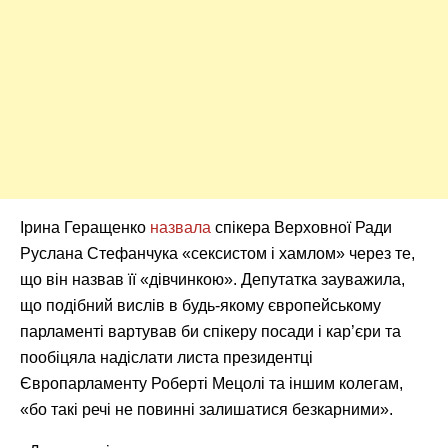
Ірина Геращенко
назвала
спікера Верховної Ради
Руслана Стефанчука «сексистом і хамлом» через те,
що він назвав її «дівчинкою». Депутатка зауважила,
що подібний вислів в будь-якому європейському
парламенті вартував би спікеру посади і кар’єри та
пообіцяла надіслати листа президентці
Європарламенту Роберті Мецолі та іншим колегам,
«бо такі речі не повинні залишатися безкарними».