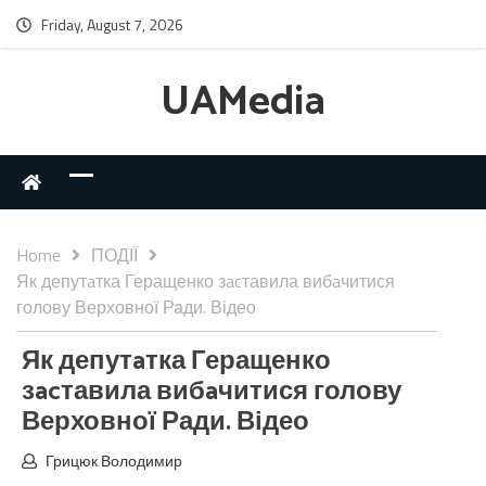
Friday, August 7, 2026
UAMedia
Home
ПОДІЇ
Як депутaтка Геращенко зacтавила вибaчитися
голову Верховної Ради. Відео
Як депутaтка Геращенко
зacтавила вибaчитися голову
Верховної Ради. Відео
Грицюк Володимир