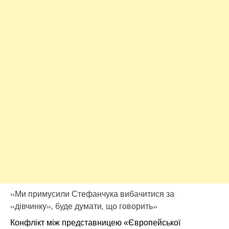
«Ми примусили Стефанчука вибачитися за
«дівчинку», буде думати, що говорить»
Конфлікт між представницею «Європейської