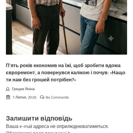
П’ять років економив на їжі, щоб зробити вдома
євроремонт, а повернувся калiкою і почув: «Нащо
ти нам без грошей потрібен?»
Грицюк Яніна
7 Липня, 2026
No Comments
Залишити відповідь
Ваша e-mail адреса не оприлюднюватиметься.