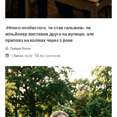
«Нічого особистого, ти став гальмом»: як
мільйонер виставив друга на вулицю, але
приповз на колінах через 3 роки
Грицюк Яніна
7 Липня, 2026
No Comments