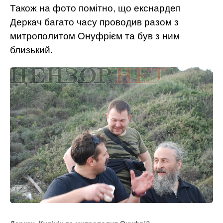
Також на фото помітно, що екснардеп
Деркач багато часу проводив разом з
митрополитом Онуфрієм та був з ним
близький.