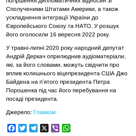
погіршення дипломатичних відносин зі
Сполученими Штатами Америки, а також
ускладнення інтеграції України до
Європейського Союзу та НАТО. У розшук
його оголосили 16 вересня 2022 року.
У травні-липні 2020 року народний депутат
Андрій Деркач оприлюднив аудіоматеріали,
які, за його словами, можуть свідчити про
вплив колишнього віцепрезидента США Джо
Байдена на пʼятого президента Петра
Порошенка під час його перебування на
посаді президента.
Джерело:
Главком
Facebook
Twitter
Telegram
X
Viber
WhatsApp