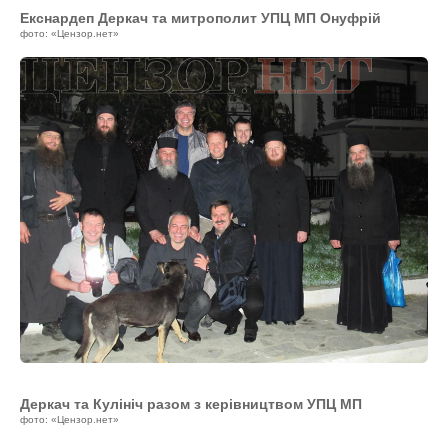
Екснардеп Деркач та митрополит УПЦ МП Онуфрій
фото: «Цензор.нет»
Деркач та Кулініч разом з керівництвом УПЦ МП
фото: «Цензор.нет»