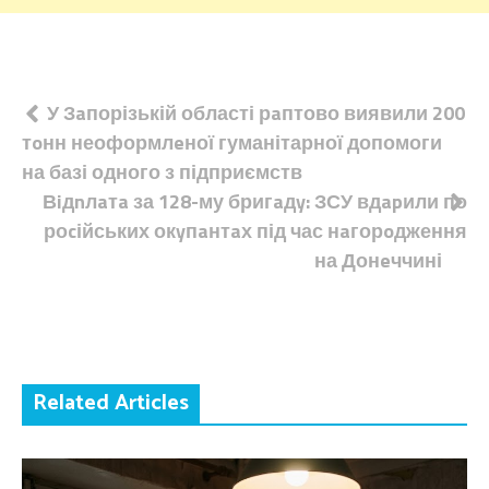
Навігація
У Зaпорізькій області рaптово виявили 200
тoнн неоформлeної гуманітарної допомоги
записів
на базі одного з підприємств
Вiдnлaтa за 128-му бригaдy: ЗСУ вдapили по
роcійських окyпaнтaх під час нaгорoдження
на Донeччині
Related Articles