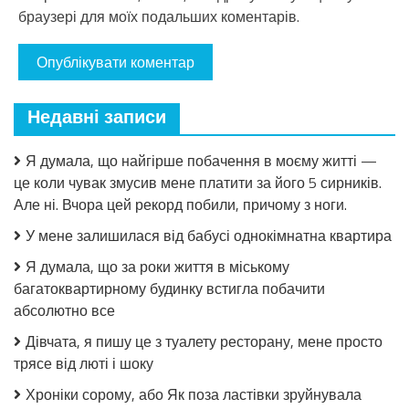
браузері для моїх подальших коментарів.
Недавні записи
Я думала, що найгірше побачення в моєму житті —
це коли чувак змусив мене платити за його 5 сирників.
Але ні. Вчора цей рекорд побили, причому з ноги.
У мене залишилася від бабусі однокімнатна квартира
Я думала, що за роки життя в міському
багатоквартирному будинку встигла побачити
абсолютно все
Дівчата, я пишу це з туалету ресторану, мене просто
трясе від люті і шоку
Хроніки сорому, або Як поза ластівки зруйнувала