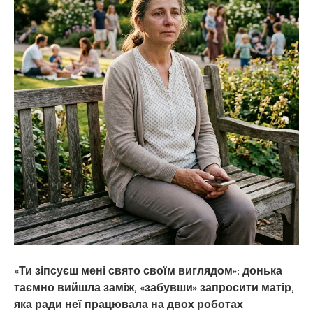
«Ти зіпсуєш мені свято своїм виглядом»: донька
таємно вийшла заміж, «забувши» запросити матір,
яка ради неї працювала на двох роботах