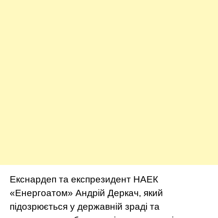
Екснардеп та експрезидент НАЕК
«Енергоатом» Андрій Деркач, який
підозрюється у державній зраді та