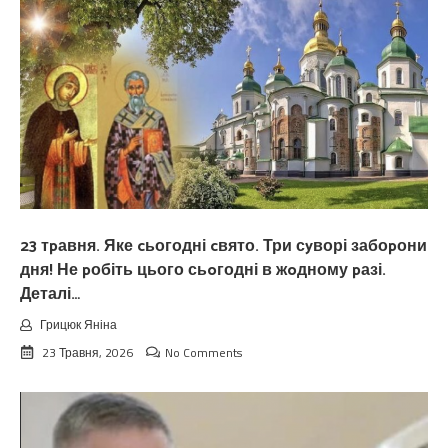
23 тpавня. Яке cьогодні cвято. Три сyворі забоpони
дня! Не pобіть цього сьoгодні в жoдному pазі.
Деталі…
Грицюк Яніна
23 Травня, 2026
No Comments