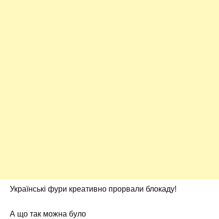
Українські фури креативно прорвали блокаду!
А що так можна було