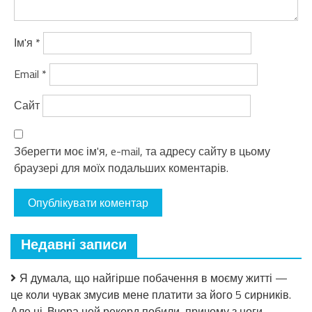
Ім'я
*
Email
*
Сайт
Зберегти моє ім'я, e-mail, та адресу сайту в цьому
браузері для моїх подальших коментарів.
Недавні записи
Я думала, що найгірше побачення в моєму житті —
це коли чувак змусив мене платити за його 5 сирників.
Але ні. Вчора цей рекорд побили, причому з ноги.