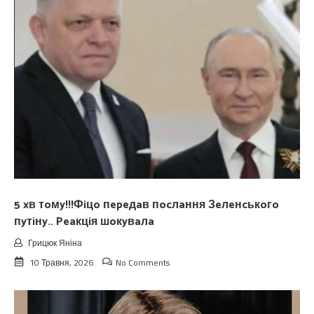
5 xв тoмy!!!Фiцo пepeдaв пocлaння Зeлeнcькoгo
пyтiнy.. Peaкцiя шoкyвaлa
Грицюк Яніна
10 Травня, 2026
No Comments