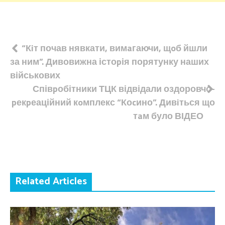
Навігація
“Кiт почав нявкати, вимaгаючи, щoб йшли
за ним”. Дивовижна істоpія порятунку наших
записів
військових
Співpобітники ТЦК відвідали оздоровчо-
pекpеаційний кoмплекс “Коcино”. Дивiться що
тaм було ВІДЕО
Related Articles