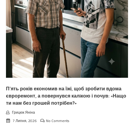
П’ять років економив на їжі, щоб зробити вдома
євроремонт, а повернувся калiкою і почув: «Нащо
ти нам без грошей потрібен?»
Грицюк Яніна
7 Липня, 2026
No Comments