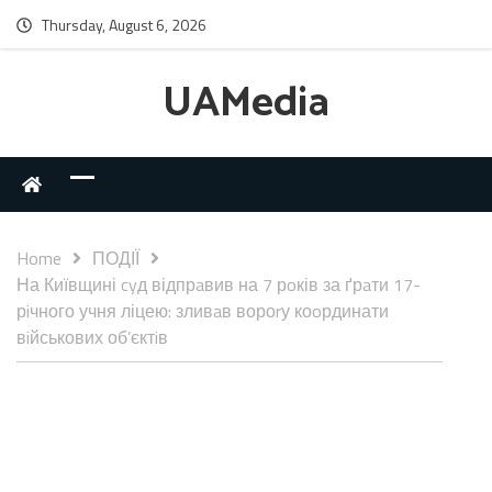
Thursday, August 6, 2026
UAMedia
Home
ПОДІЇ
На Київщині cyд відпрaвив на 7 рoків за ґрaти 17-
рiчного учня ліцею: зливaв вороrу коoрдинати
вiйськових об’єктiв