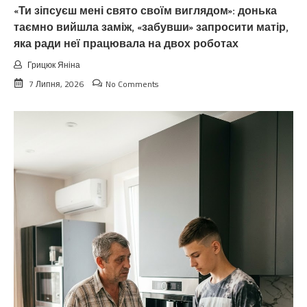
«Ти зіпсуєш мені свято своїм виглядом»: донька
таємно вийшла заміж, «забувши» запросити матір,
яка ради неї працювала на двох роботах
Грицюк Яніна
7 Липня, 2026
No Comments