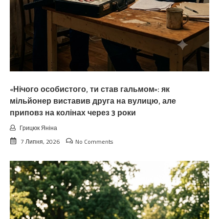
«Нічого особистого, ти став гальмом»: як
мільйонер виставив друга на вулицю, але
приповз на колінах через 3 роки
Грицюк Яніна
7 Липня, 2026
No Comments