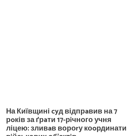
На Київщині cyд відпрaвив на 7
рoків за ґрaти 17-рiчного учня
ліцею: зливaв вороrу коoрдинати