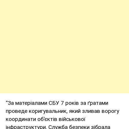
“За матеріалами СБУ 7 років за ґратами
проведе коригувальник, який зливав ворогу
координати об’єктів військової
інфраструктури. Служба безпеки зібрала