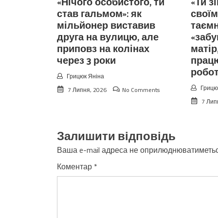
«Нічого особистого, ти
«Ти з
став гальмом»: як
своїм
мільйонер виставив
таємн
друга на вулицю, але
«забу
приповз на колінах
матір
через 3 роки
прац
робо
Грицюк Яніна
Грицю
7 Липня, 2026
No Comments
7 Лип
Залишити відповідь
Ваша e-mail адреса не оприлюднюватиметьс
Коментар
*