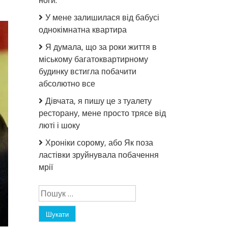
ноги.
У мене залишилася від бабусі
однокімнатна квартира
Я думала, що за роки життя в
міському багатоквартирному
будинку встигла побачити
абсолютно все
Дівчата, я пишу це з туалету
ресторану, мене просто трясе від
люті і шоку
Хроніки сорому, або Як поза
ластівки зруйнувала побачення
мрії
Пошук: