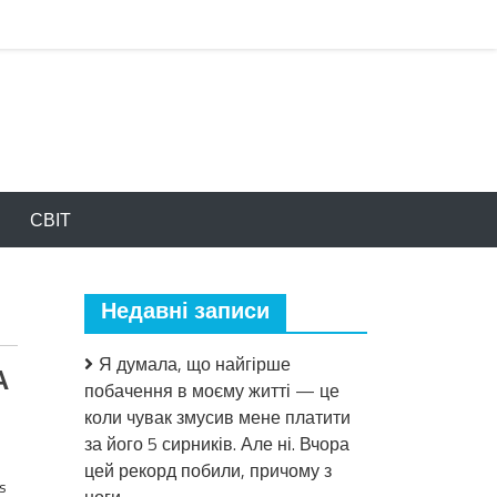
СВІТ
Недавні записи
Я думала, що найгірше
А
побачення в моєму житті — це
коли чувак змусив мене платити
за його 5 сирників. Але ні. Вчора
цей рекорд побили, причому з
s