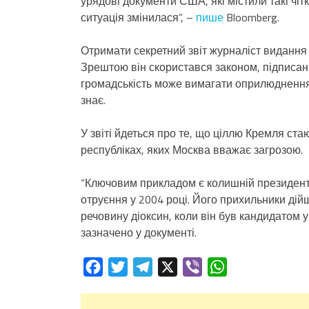
урядові документи США, які містили такі чі
ситуація змінилася”, –
пише
Bloomberg.
Отримати секретний звіт журналіст видання 
Зрештою він скористався законом, підписа
громадськість може вимагати оприлюднення 
знає.
У звіті йдеться про те, що ціллю Кремля ста
республіках, яких Москва вважає загрозою.
“Ключовим прикладом є колишній президент
отруєння у 2004 році. Його прихильники дійш
речовину діоксин, коли він був кандидатом у
зазначено у документі.
Facebook
Twitter
Telegram
X
Viber
WhatsApp