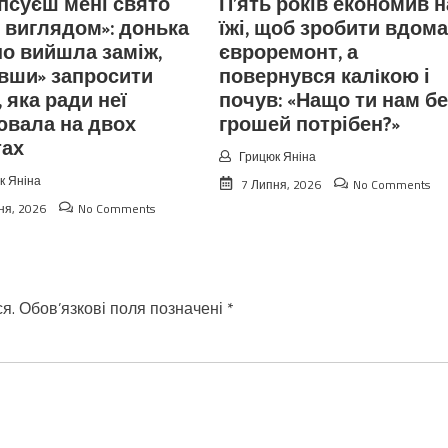
іпсуєш мені свято
П’ять років економив н
 виглядом»: донька
їжі, щоб зробити вдома
о вийшла заміж,
євроремонт, а
вши» запросити
повернувся калiкою і
, яка ради неї
почув: «Нащо ти нам бе
ювала на двох
грошей потрібен?»
тах
Грицюк Яніна
к Яніна
7 Липня, 2026
No Comments
ня, 2026
No Comments
я.
Обов’язкові поля позначені
*