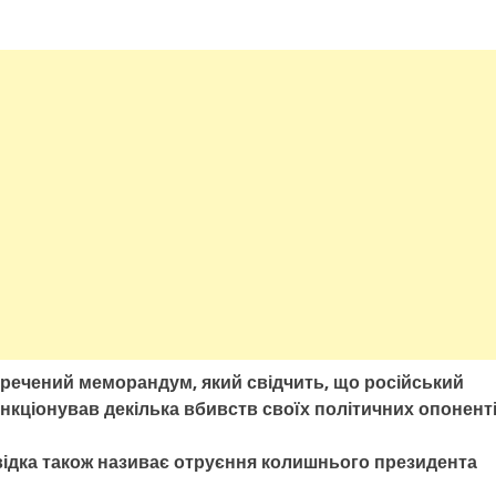
ечений меморандум, який свідчить, що російський
кціонував декілька вбивств своїх політичних опоненті
ідка також називає отруєння колишнього президента