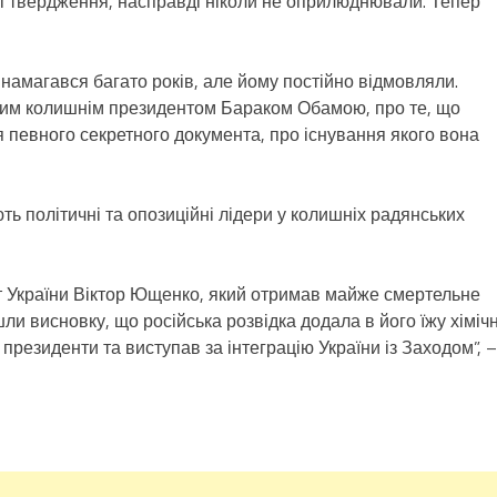
ткі твердження, насправді ніколи не оприлюднювали. Тепер
намагався багато років, але йому постійно відмовляли.
ним колишнім президентом Бараком Обамою, про те, що
певного секретного документа, про існування якого вона
ють політичні та опозиційні лідери у колишніх радянських
 України Віктор Ющенко, який отримав майже смертельне
ли висновку, що російська розвідка додала в його їжу хіміч
 президенти та виступав за інтеграцію України із Заходом”, –