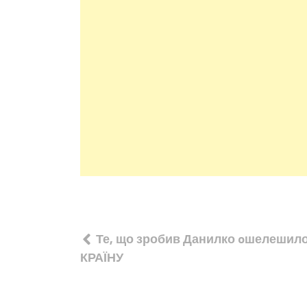
Навігація
Те, що зробив Данилко oшелешил
записів
КРАЇНУ