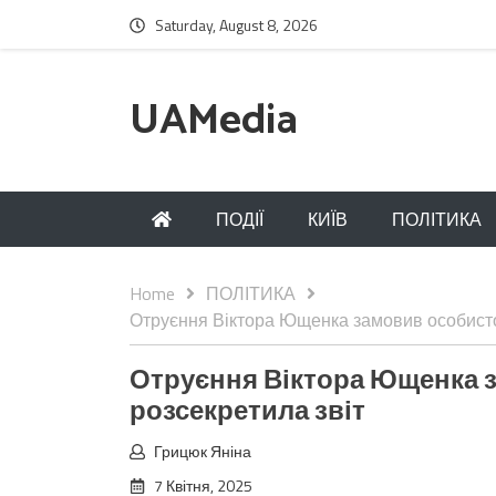
Saturday, August 8, 2026
UAMedia
ПОДІЇ
КИЇВ
ПОЛІТИКА
Home
ПОЛІТИКА
Отруєння Віктора Ющенка замовив особисто 
Отруєння Віктора Ющенка з
розсекретила звіт
Грицюк Яніна
7 Квітня, 2025