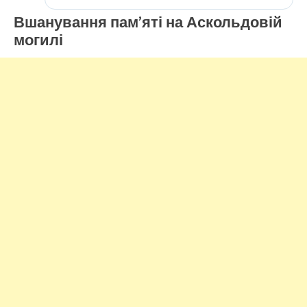
Вшанування пам’яті на Аскольдовій
могилі