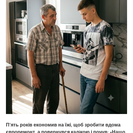
П’ять років економив на їжі, щоб зробити вдома
євроремонт, а повернувся калiкою і почув: «Нащо