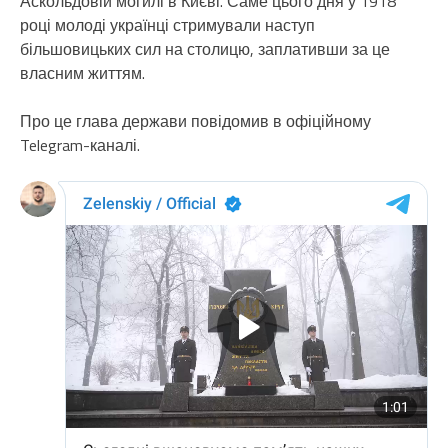
Аскольдовій могилі в Києві. Саме цього дня у 1918
році молоді українці стримували наступ
більшовицьких сил на столицю, заплативши за це
власним життям.
Про це глава держави повідомив в офіційному
Telegram-каналі.