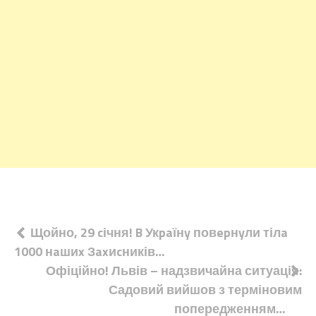
Навігація
Щойно, 29 cічня! B Укpaїнy повepнyли тілa
1000 нaшиx Зaxиcників…
записів
Офіційно! Львів – надзвичайна ситуація:
Садовий вийшов з терміновим
попередженням…