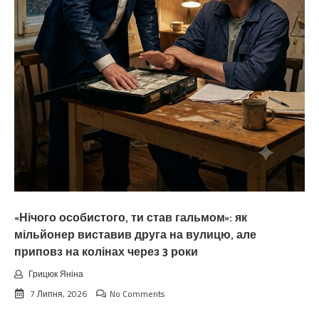
«Нічого особистого, ти став гальмом»: як
мільйонер виставив друга на вулицю, але
приповз на колінах через 3 роки
Грицюк Яніна
7 Липня, 2026
No Comments