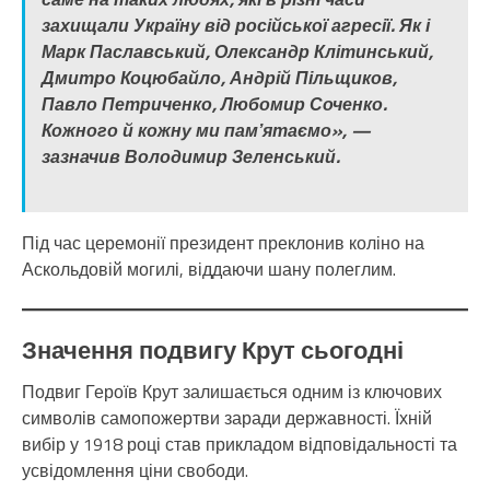
захищали Україну від російської агресії. Як і
Марк Паславський, Олександр Клітинський,
Дмитро Коцюбайло, Андрій Пільщиков,
Павло Петриченко, Любомир Соченко.
Кожного й кожну ми памʼятаємо», —
зазначив Володимир Зеленський.
Під час церемонії президент преклонив коліно на
Аскольдовій могилі, віддаючи шану полеглим.
Значення подвигу Крут сьогодні
Подвиг Героїв Крут залишається одним із ключових
символів самопожертви заради державності. Їхній
вибір у 1918 році став прикладом відповідальності та
усвідомлення ціни свободи.