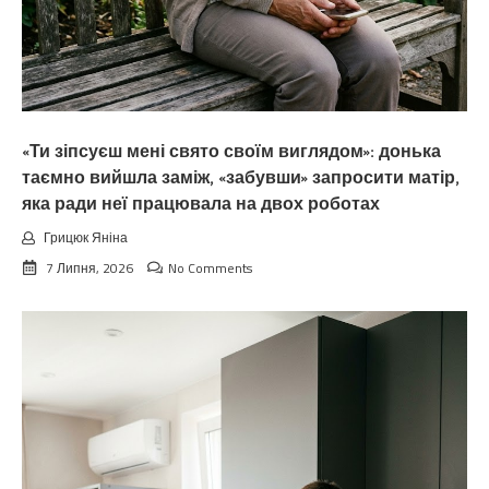
«Ти зіпсуєш мені свято своїм виглядом»: донька
таємно вийшла заміж, «забувши» запросити матір,
яка ради неї працювала на двох роботах
Грицюк Яніна
7 Липня, 2026
No Comments