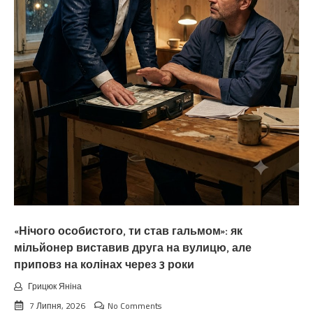
«Нічого особистого, ти став гальмом»: як
мільйонер виставив друга на вулицю, але
приповз на колінах через 3 роки
Грицюк Яніна
7 Липня, 2026
No Comments