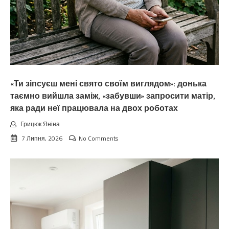
«Ти зіпсуєш мені свято своїм виглядом»: донька
таємно вийшла заміж, «забувши» запросити матір,
яка ради неї працювала на двох роботах
Грицюк Яніна
7 Липня, 2026
No Comments