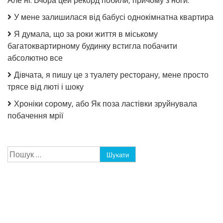
Але ні. Вчора цей рекорд побили, причому з ноги.
У мене залишилася від бабусі однокімнатна квартира
Я думала, що за роки життя в міському
багатоквартирному будинку встигла побачити
абсолютно все
Дівчата, я пишу це з туалету ресторану, мене просто
трясе від люті і шоку
Хроніки сорому, або Як поза ластівки зруйнувала
побачення мрії
Пошук: