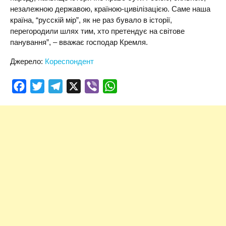
незалежною державою, країною-цивілізацією. Саме наша
країна, “русскій мір”, як не раз бувало в історії,
перегородили шлях тим, хто претендує на світове
панування”, – вважає господар Кремля.
Джерело:
Кореспондент
Facebook
Twitter
Telegram
X
Viber
WhatsApp