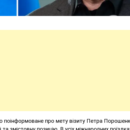
ло поінформоване про мету візиту Петра Порошен
і та змістовну позицію. В усіх міжнародних поїздка