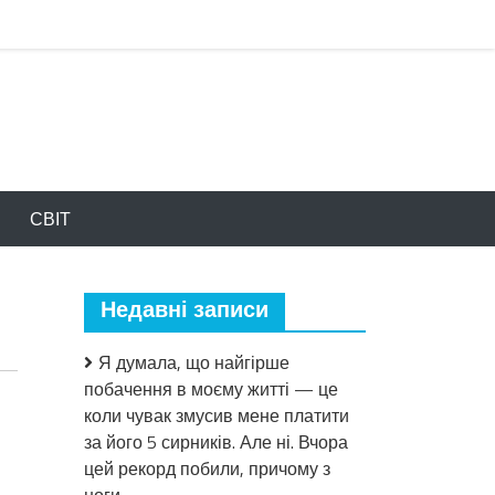
СВІТ
Недавні записи
Я думала, що найгірше
побачення в моєму житті — це
коли чувак змусив мене платити
за його 5 сирників. Але ні. Вчора
цей рекорд побили, причому з