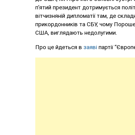
п’ятий президент дотримується полі
вітчизняній дипломатії там, де скла
прикордонників та СБУ, чому Порошен
США, виглядають недолугими.
Про це йдеться в
заяві
партії “Європ