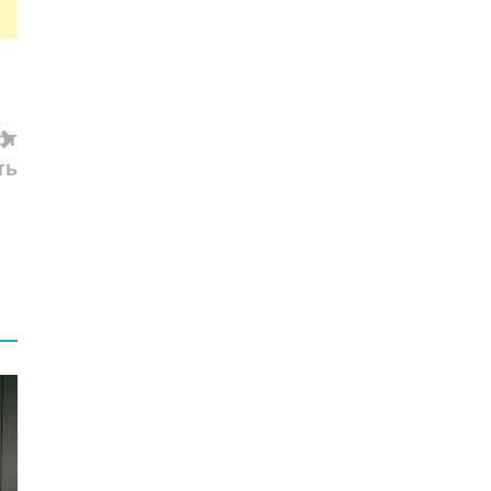
рт
ть