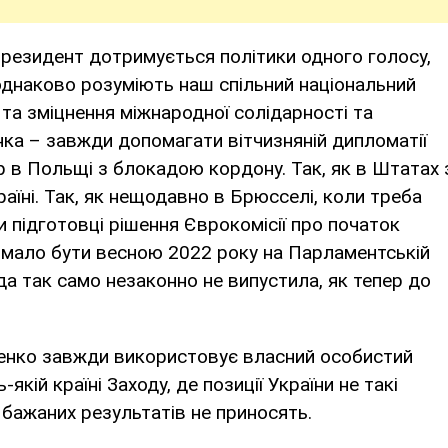
 Президент дотримується політики одного голосу,
однаково розуміють наш спільний національний
 та зміцнення міжнародної солідарності та
ка – завжди допомагати вітчизняній дипломатії
пер в Польщі з блокадою кордону. Так, як в Штатах 
аїні. Так, як нещодавно в Брюсселі, коли треба
и підготовці рішення Єврокомісії про початок
к мало бути весною 2022 року на Парламентській
а так само незаконно не випустила, як тепер до
енко завжди використовує власний особистий
якій країні Заходу, де позиції України не такі
 бажаних результатів не приносять.