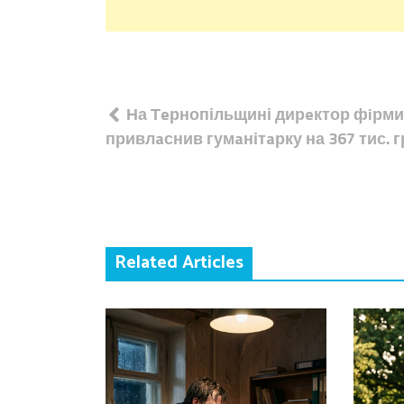
Навігація
На Тeрнопільщині дирeктор фiрми
записів
привлaснив гумaнітaрку на 367 тис. г
Related Articles