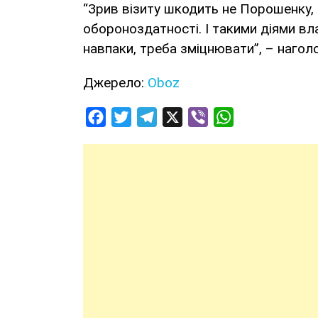
“Зрив візиту шкодить не Порошенку, а
обороноздатності. І такими діями вла
навпаки, треба зміцнювати”, – нагол
Джерело:
Oboz
Facebook
Twitter
Telegram
X
Viber
WhatsApp