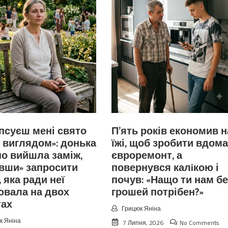
іпсуєш мені свято
П’ять років економив н
 виглядом»: донька
їжі, щоб зробити вдома
о вийшла заміж,
євроремонт, а
вши» запросити
повернувся калiкою і
, яка ради неї
почув: «Нащо ти нам бе
ювала на двох
грошей потрібен?»
тах
Грицюк Яніна
к Яніна
7 Липня, 2026
No Comments