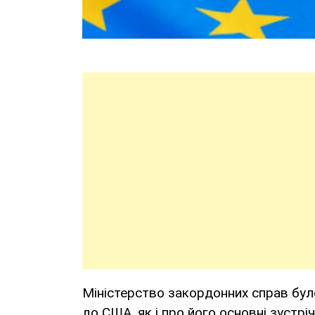
Міністерство закордонних справ бу
до США, як і про його основні зустріч