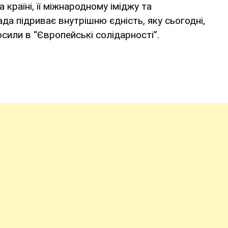
 країні, її міжнародному іміджу та
да підриває внутрішню єдність, яку сьогодні,
осили в “Європейські солідарності”.