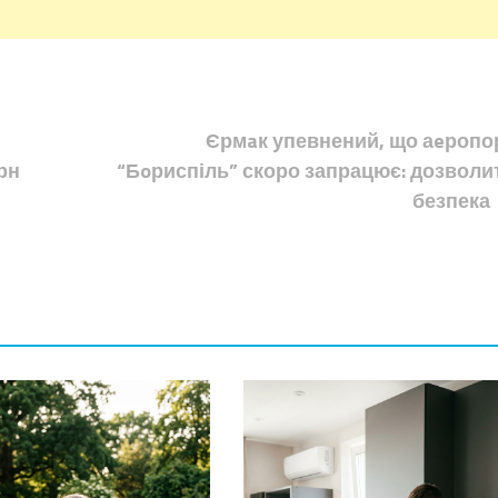
Єрмaк упевнений, що аeропо
рн
“Бoриспіль” скоро запрацює: дозволи
безпека