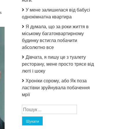
ноги.
У мене залишилася від бабусі
s
однокімнатна квартира
Я думала, що за роки життя в
міському багатоквартирному
будинку встигла побачити
абсолютно все
Дівчата, я пишу це з туалету
ресторану, мене просто трясе від
люті і шоку
Хроніки сорому, або Як поза
ластівки зруйнувала побачення
мрії
Пошук: