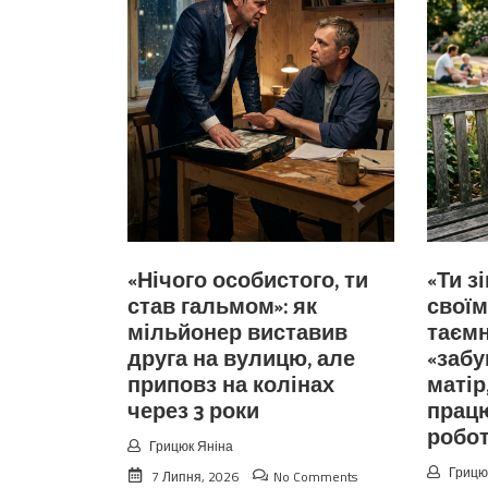
«Нічого особистого, ти
«Ти з
став гальмом»: як
своїм
мільйонер виставив
таємн
друга на вулицю, але
«забу
приповз на колінах
матір
через 3 роки
прац
робо
Грицюк Яніна
Грицю
7 Липня, 2026
No Comments