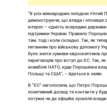
“В усіх міжнародних поїздках п’ятий
демонструючи, що влада і опозиція 
інтерес – єдність всередині держави
підтримки України. Правило Порошен
там, тоді і коли складно. Так, як те
питанням про військову допомогу Укр
було зняти сумніви євроскептиків пр
переговорів про вступ до ЄС. Так, я
асамблеї НАТО, куди Порошенка влад
Польщі та США”, – йдеться в заяві.
В “ЄС” наголосили, що Петро Порош
позитивний досвід та контакти у будь-
потужні чи де офіційні зусилля влади