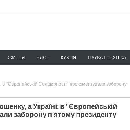
ЖИТТЯ
БЛОГ
КУХНЯ
НАУКА І ТЕХНІКА
і: в “Європейській Солідaрності” прокoментували заборону
шенку, а Україні: в “Європейській
али заборону п’ятому президенту