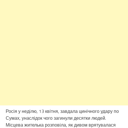
Росія у неділю, 13 квітня, завдала цинічного удару по
Сумах, унаслідок чого загинули десятки людей.
Місцева жителька розповіла, як дивом врятувалася