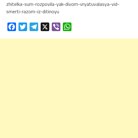
zhitelka-sum-rozpovila-yak-divom-vryatuvalasya-vid-
smerti-razom-iz-ditinoyu
Facebook
Twitter
Telegram
X
Viber
WhatsApp