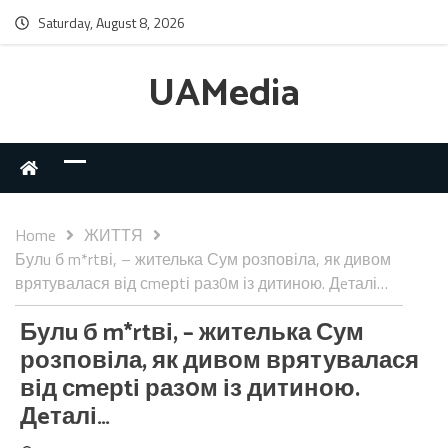
Saturday, August 8, 2026
UAMedia
Home
ЖИТТЯ
Булu б m*rtві, – жителька Сум розповіла, як дивом
врятувалася від сmерtі раз0м із дитиною. Дeталі…
Булu б m*rtві, – жителька Сум
розповіла, як дивом врятувалася
від сmерtі раз0м із дитиною.
Дeталі…