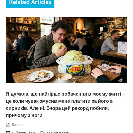
Related Articles
Я думала, що найгірше побачення в моєму житті —
це коли чувак змусив мене платити за його 5
сирників. Але ні. Вчора цей рекорд побили,
причому з ноги.
Roman
8 Липня, 2026
No Comments