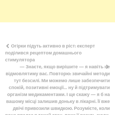
Навігація
Огірки підуть активно в ріст: експерт
поділився рецептом домашнього
записів
стимулятора
— Знаєте, якщо вирішите — я навіть не
відмовлятиму вас. Повторю: звичайні методи
тут безсилі. Ми можемо лише забезпечити
спокій, позитивні емоції… ну й підтримувати
організм медикаментами. І ще скажу — я б на
вашому місці залишив доньку в лікарні. Її вже
двічі привозили швидкою. Розумієте, коли