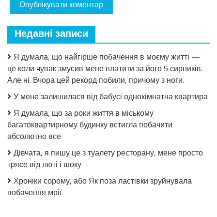
Недавні записи
Я думала, що найгірше побачення в моєму житті —
це коли чувак змусив мене платити за його 5 сирників.
Але ні. Вчора цей рекорд побили, причому з ноги.
У мене залишилася від бабусі однокімнатна квартира
Я думала, що за роки життя в міському
багатоквартирному будинку встигла побачити
абсолютно все
Дівчата, я пишу це з туалету ресторану, мене просто
трясе від люті і шоку
Хроніки сорому, або Як поза ластівки зруйнувала
побачення мрії