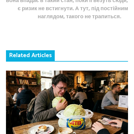
вона впадає в такий стан, поки її везуть сюди,
є ризик не встигнути. А тут, під постійним
наглядом, такого не трапиться.
Related Articles