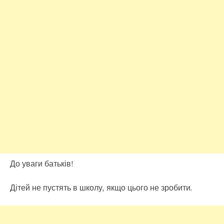
До уваги батьків!
Дітей не пустять в школу, якщо цього не зробити.