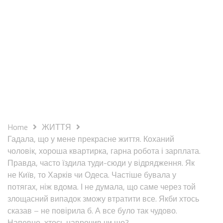
Home
ЖИТТЯ
Гадала, що у мене прекрасне життя. Коханий
чоловік, хороша квартирка, гарна робота і зарплата.
Правда, часто їздила туди-сюди у відрядження. Як
не Київ, то Харків чи Одеса. Частіше бувала у
потягах, ніж вдома. І не думала, що саме через той
злощасний випадок зможу втратити все. Якби хтось
сказав – не повірила б. А все було так чудово.
Напевно, хтось наврочив чи що?