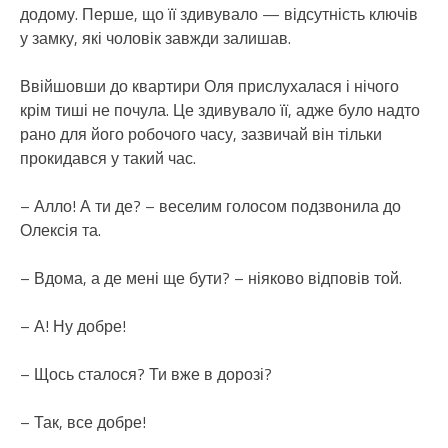
додому. Перше, що її здивувало — відсутність ключів
у замку, які чоловік завжди залишав.
Ввійшовши до квартири Оля прислухалася і нічого
крім тиші не почула. Це здивувало її, адже було надто
рано для його робочого часу, зазвичай він тільки
прокидався у такий час.
– Алло! А ти де? – веселим голосом подзвонила до
Олексія та.
– Вдома, а де мені ще бути? – ніяково відповів той.
– А! Ну добре!
– Щось сталося? Ти вже в дорозі?
– Так, все добре!