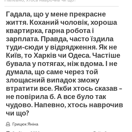
Гадала, що у мене прекрасне
життя. Коханий чоловік, хороша
квартирка, гарна робота і
зарплата. Правда, часто їздила
туди-сюди у відрядження. Як не
Київ, то Харків чи Одеса. Частіше
бувала у потягах, ніж вдома. І не
думала, що саме через той
злощасний випадок зможу
втратити все. Якби хтось сказав –
не повірила б. А все було так
чудово. Напевно, хтось наврочив
чи що?
Грицюк Яніна