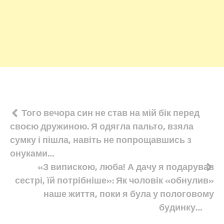
Навігація
Того вечора син не став на мій бік перед
своєю дружиною. Я одягла пальто, взяла
записів
сумку і пішла, навіть не попрощавшись з
онуками…
«З випискою, люба! А дачу я подарував
сестрі, їй потрібніше»: Як чоловік «обнулив»
наше життя, поки я була у пологовому
будинку…