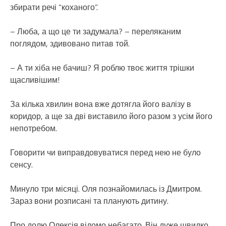
збирати речі “коханого”.
– Люба, а що це ти задумала? – переляканим
поглядом, здивовано питав той.
– А ти хіба не бачиш? Я роблю твоє життя трішки
щасливішим!
За кілька хвилин вона вже дотягла його валізу в
коридор, а ще за дві виставило його разом з усім його
непотребом.
Говорити чи виправдовуватися перед нею не було
сенсу.
Минуло три місяці. Оля познайомилась із Дмитром.
Зараз вони розписані та планують дитину.
Про долю Олексія відомо небагато. Він дуже швидко