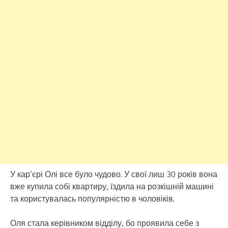
У карʼєрі Олі все було чудово. У свої лиш 30 років вона
вже купила собі квартиру, їздила на розкішній машині
та користувалась популярністю в чоловіків.
Оля стала керівником відділу, бо проявила себе з