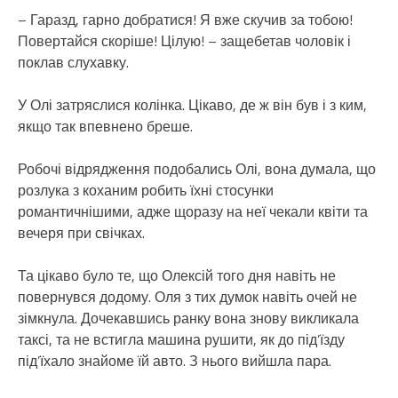
– Гаразд, гарно добратися! Я вже скучив за тобою!
Повертайся скоріше! Цілую! – защебетав чоловік і
поклав слухавку.
У Олі затряслися колінка. Цікаво, де ж він був і з ким,
якщо так впевнено бреше.
Робочі відрядження подобались Олі, вона думала, що
розлука з коханим робить їхні стосунки
романтичнішими, адже щоразу на неї чекали квіти та
вечеря при свічках.
Та цікаво було те, що Олексій того дня навіть не
повернувся додому. Оля з тих думок навіть очей не
зімкнула. Дочекавшись ранку вона знову викликала
таксі, та не встигла машина рушити, як до під’їзду
під’їхало знайоме їй авто. З нього вийшла пара.