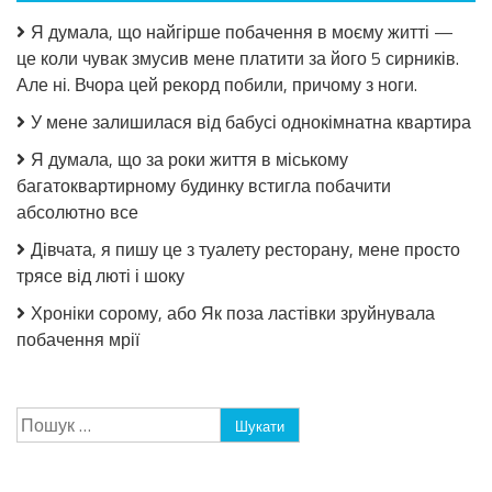
Я думала, що найгірше побачення в моєму житті —
це коли чувак змусив мене платити за його 5 сирників.
Але ні. Вчора цей рекорд побили, причому з ноги.
У мене залишилася від бабусі однокімнатна квартира
Я думала, що за роки життя в міському
багатоквартирному будинку встигла побачити
абсолютно все
Дівчата, я пишу це з туалету ресторану, мене просто
трясе від люті і шоку
Хроніки сорому, або Як поза ластівки зруйнувала
побачення мрії
Пошук: