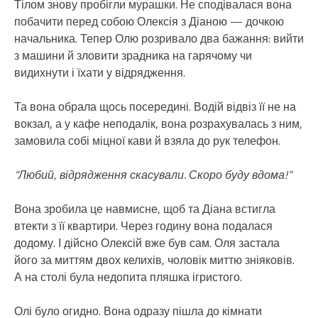
Тілом знову пробігли мурашки. Не сподівалася вона
побачити перед собою Олексія з Діаною — дочкою
начальника. Тепер Олю розривало два бажання: вийти
з машини й зловити зрадника на гарячому чи
видихнути і їхати у відрядження.
Та вона обрала щось посередині. Водій відвіз її не на
вокзал, а у кафе неподалік, вона розрахувалась з ним,
замовила собі міцної кави й взяла до рук телефон.
“Любий, відрядження скасували. Скоро буду вдома!”
Вона зробила це навмисне, щоб та Діана встигла
втекти з її квартири. Через годину вона подалася
додому. І дійсно Олексій вже був сам. Оля застала
його за миттям двох келихів, чоловік миттю зніяковів.
А на столі була недопита пляшка ігристого.
Олі було огидно. Вона одразу пішла до кімнати