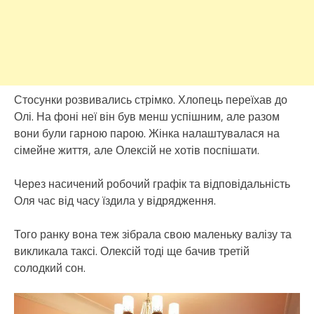
Стосунки розвивались стрімко. Хлопець переїхав до
Олі. На фоні неї він був менш успішним, але разом
вони були гарною парою. Жінка налаштувалася на
сімейне життя, але Олексій не хотів поспішати.
Через насичений робочий графік та відповідальність
Оля час від часу їздила у відрядження.
Того ранку вона теж зібрала свою маленьку валізу та
викликала таксі. Олексій тоді ще бачив третій
солодкий сон.