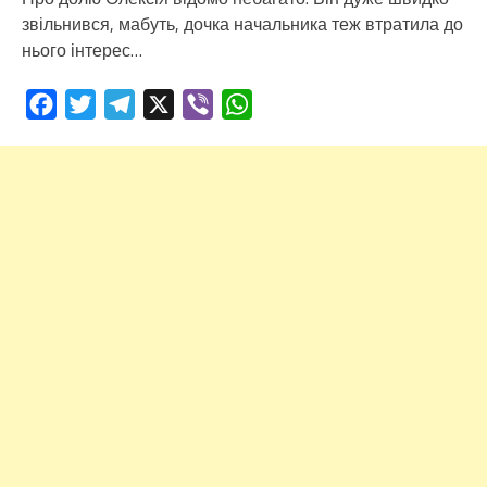
звільнився, мабуть, дочка начальника теж втратила до
нього інтерес…
Facebook
Twitter
Telegram
X
Viber
WhatsApp