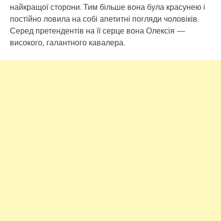
найкращої сторони. Тим більше вона була красунею і
постійно ловила на собі апетитні погляди чоловіків.
Серед претендентів на її серце вона Олексія —
високого, галантного кавалера.