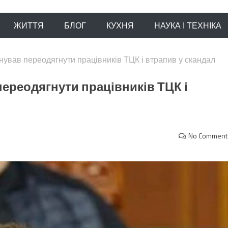
ЖИТТЯ
БЛОГ
КУХНЯ
НАУКА І ТЕХНІКА
ував переодягнути працівників ТЦК і втрапив у скандал
ереодягнути працівників ТЦК і
No Comment