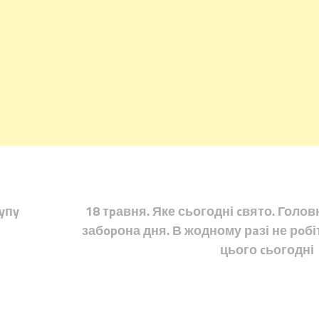
yпy
18 тpавня. Яке сьогодні cвято. Голов
забopона дня. В жодному рaзі не рoбі
цього cьогодні