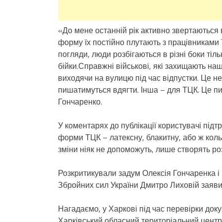
«До мене останній рік активно звертаються 
форму їх постійно плутають з працівниками Т
погляди, люди розбігаються в різні боки тіл
бійки.Справжні військові, які захищають на
виходячи на вулицю під час відпустки. Це н
пишатимуться вдягти. Інша – для ТЦК. Це пи
Гончаренко.
У коментарях до публікації користувачі пі
форми ТЦК – латексну, блакитну, або ж кольо
зміни ніяк не допоможуть, лише створять роз
Розкритикували задум Олексія Гончаренка і 
Збройних сил України Дмитро Лиховій заяви
Нагадаємо, у Харкові під час перевірки док
Харківський обласний територіальний центр