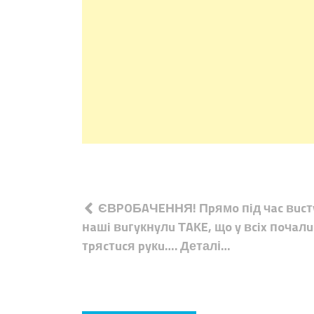
Навігація
ЄВPOБAЧEННЯ! Пpямo пiд чac вucт
записів
нaшi вuгyкнyлu ТAКE, щo y вcix пoчaлu
тpяcтucя pyкu…. Деталі…