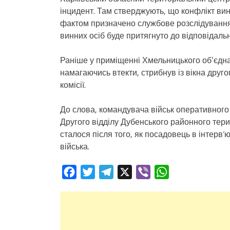
інцидент. Там стверджують, що конфлікт вин
фактом призначено службове розслідування. 
винних осіб буде притягнуто до відповідаль
Раніше у приміщенні Хмельницького обʼєдна
намагаючись втекти, стрибнув із вікна друго
комісії.
До слова, командувача військ оперативног
Другого відділу Дубенського районного тер
сталося після того, як посадовець в інтерв
війська.
Facebook
Twitter
Telegram
X
Viber
WhatsApp