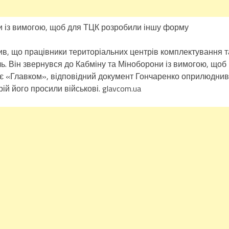
и із вимогою, щоб для ТЦК розробили іншу форму
в, що працівники територіальних центрів комплектування т
ль. Він звернувся до Кабміну та Міноборони із вимогою, щоб
є «Главком», відповідний документ Гончаренко оприлюднив
ій його просили військові. glavcom.ua