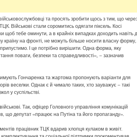
військовослужбовці та просять зробити щось з тим, що чере
ЦК. Військові стали соромитись одягати піксель. Косі
ьки щоб тебе оминути, а в крайніх випадках доходить навіть 
шу країну на фронті, не можуть більше носити власну форму,
еприпустимо. І це потрібно вирішити. Одна форма, яку
тання поваги, безпеки та справедливості», – зазначив
дтримують Гончаренка та жартома пропонують варіанти для
рів веселки. Однак є й чимало таких, хто зауважує – такі
кол у суспільстві.
військові. Так, офіцер Головного управління комунікацій
в, що депутат «працює на Путіна та його пропаганду».
ументів працівник ТЦК вдарив хлопця кулаком в живіт.
 комплектування та соціальної підтримки прокоментував