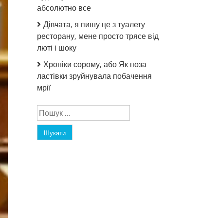
абсолютно все
Дівчата, я пишу це з туалету
ресторану, мене просто трясе від
люті і шоку
Хроніки сорому, або Як поза
ластівки зруйнувала побачення
мрії
Пошук: