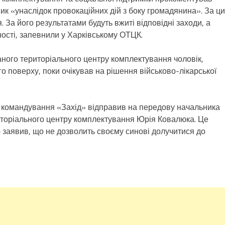
ик «унаслідок провокаційних дій з боку громадянина». За ц
За його результатами будуть вжиті відповідні заходи, а
ності, запевнили у Харківському ОТЦК.
ного територіального центру комплектування чоловік,
го поверху, поки очікував на рішення військово-лікарської
о командування «Захід» відправив на передову начальника
иторіального центру комплектування Юрія Ковалюка. Це
’ю заявив, що не дозволить своєму синові долучитися до