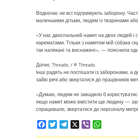
Водночас не всі підтримують заборону. Час
маленькими дітьми, людям із тваринами або
«У нас двоспальний намет на двох людей і соб
карематами. Тільки з наметом мій собака сиди
так налякані та виснажені», — пояснила одн
Допис Threads. / © Threads
Інші радять не поспішати із заборонами, а 
зайві речі або звертатися до працівників ме
«Думаю, людям не завадило б користуватися
якщо намет може вмістити ще людину — зап
спрацювало, звертатися до персоналу метр
Facebook
Twitter
Telegram
X
Viber
WhatsApp