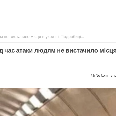
м не вистачило місця в укритті. Подробиці…
д час атаки людям не вистачило місц
No Comment