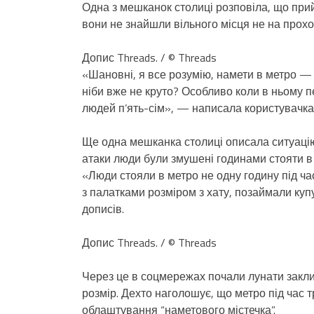
Одна з мешканок столиці розповіла, що прий
вони не знайшли вільного місця не на прохо
Допис Threads. / © Threads
«Шановні, я все розумію, намети в метро — 
ніби вже не круто? Особливо коли в ньому п
людей п’ять-сім», — написала користувачка
Ще одна мешканка столиці описала ситуацію н
атаки люди були змушені годинами стояти в м
«Люди стояли в метро не одну годину під час
з палатками розміром з хату, позаймали купу
дописів.
Допис Threads. / © Threads
Через це в соцмережах почали лунати заклик
розмір. Дехто наголошує, що метро під час 
облаштування “наметового містечка”.