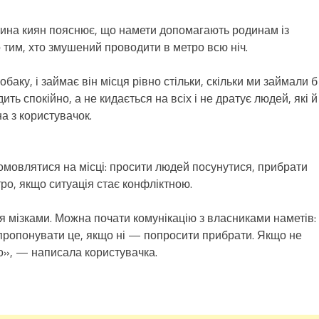
тина киян пояснює, що намети допомагають родинам із
 тим, хто змушений проводити в метро всю ніч.
аку, і займає він місця рівно стільки, скільки ми займали б 
ть спокійно, а не кидається на всіх і не дратує людей, які й
а з користувачок.
домовлятися на місці: просити людей посунутися, прибрати
тро, якщо ситуація стає конфліктною.
 мізками. Можна почати комунікацію з власниками наметів:
ропонувати це, якщо ні — попросити прибрати. Якщо не
о», — написала користувачка.