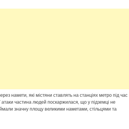
ерез намети, які містяни ставлять на станціях метро під час
ї атаки частина людей поскаржилася, що у підземці не
займали значну площу великими наметами, стільцями та