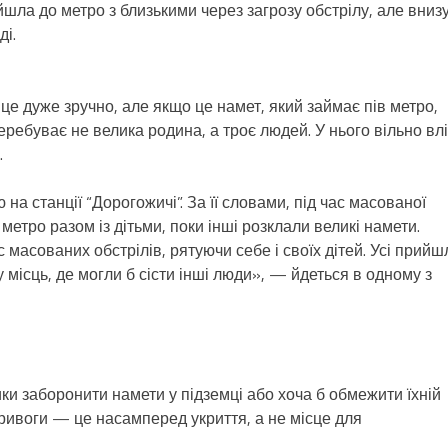
шла до метро з близькими через загрозу обстрілу, але вниз
ді.
це дуже зручно, але якщо це намет, який займає пів метро,
еребуває не велика родина, а троє людей. У нього вільно вл
.
а станції “Дорогожичі”. За її словами, під час масованої
етро разом із дітьми, поки інші розклали великі намети.
 масованих обстрілів, рятуючи себе і своїх дітей. Усі прийш
 місць, де могли б сісти інші люди», — йдеться в одному з
и заборонити намети у підземці або хоча б обмежити їхній
тривоги — це насамперед укриття, а не місце для