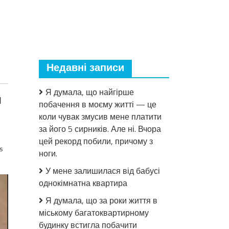
Недавні записи
Я думала, що найгірше
я
побачення в моєму житті — це
коли чувак змусив мене платити
за його 5 сирників. Але ні. Вчора
цей рекорд побили, причому з
s
ноги.
У мене залишилася від бабусі
однокімнатна квартира
Я думала, що за роки життя в
міському багатоквартирному
будинку встигла побачити