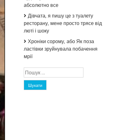
абсолютно все
Дівчата, я пишу це з туалету
ресторану, мене просто трясе від
люті і шоку
Хроніки сорому, або Як поза
ластівки зруйнувала побачення
мрії
Пошук: