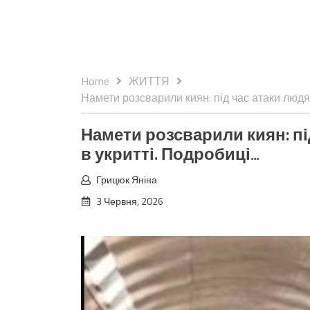
Home
ЖИТТЯ
Намети розсварили киян: під час атаки людя
Намети розсварили киян: пі
в укритті. Подробиці…
Грицюк Яніна
3 Червня, 2026