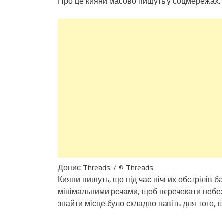
Про це кияни масово пишуть у соцмережах.
Допис Threads. / © Threads
Кияни пишуть, що під час нічних обстрілів б
мінімальними речами, щоб перечекати небезп
знайти місце було складно навіть для того, щ