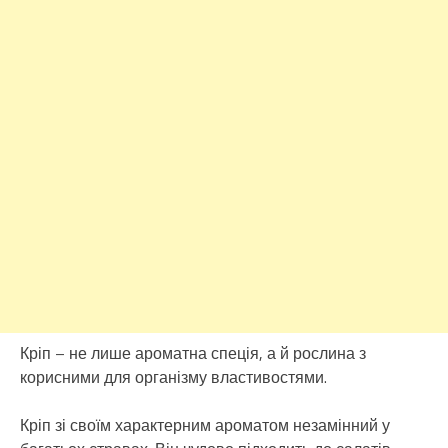
Кріп – не лише ароматна спеція, а й рослина з
корисними для організму властивостями.
Кріп зі своїм характерним ароматом незамінний у