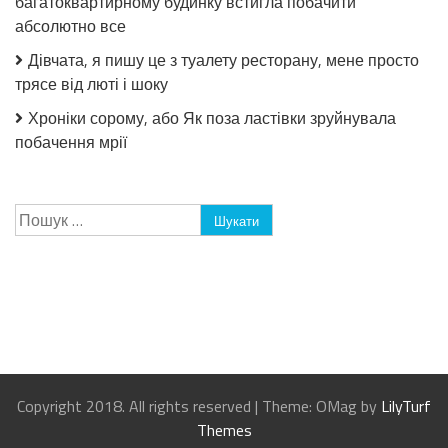
багатоквартирному будинку встигла побачити
абсолютно все
Дівчата, я пишу це з туалету ресторану, мене просто
трясе від люті і шоку
Хроніки сорому, або Як поза ластівки зруйнувала
побачення мрії
Пошук:
Copyright 2018. All rights reserved
|
Theme: OMag by
LilyTurf
Themes