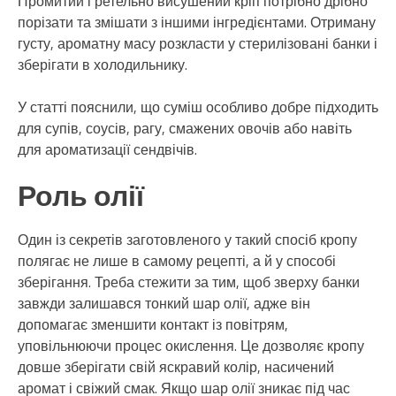
Промитий і ретельно висушений кріп потрібно дрібно
порізати та змішати з іншими інгредієнтами. Отриману
густу, ароматну масу розкласти у стерилізовані банки і
зберігати в холодильнику.
У статті пояснили, що суміш особливо добре підходить
для супів, соусів, рагу, смажених овочів або навіть
для ароматизації сендвічів.
Роль олії
Один із секретів заготовленого у такий спосіб кропу
полягає не лише в самому рецепті, а й у способі
зберігання. Треба стежити за тим, щоб зверху банки
завжди залишався тонкий шар олії, адже він
допомагає зменшити контакт із повітрям,
уповільнюючи процес окислення. Це дозволяє кропу
довше зберігати свій яскравий колір, насичений
аромат і свіжий смак. Якщо шар олії зникає під час