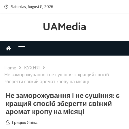
Saturday, August 8, 2026
UAMedia
Home
КУХНЯ
Не заморожування і не сушіння: є кращий спосіб
зберегти свіжий аромат кропу на місяці
Не заморожування і не сушіння: є
кращий спосіб зберегти свіжий
аромат кропу на місяці
Грицюк Яніна