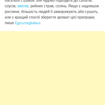
багатьох стравах. Він чудово підходить до салатів,
соусів,
овочів
, рибних страв, солінь. Якщо є надлишок
рослини, більшість людей її заморожують або сушать,
але є кращий спосіб зберегти аромат цієї приправи,
пише
Egeszsegkalauz
.