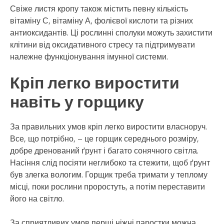
Свіже листя кропу також містить певну кількість
вітаміну С, вітаміну А, фолієвої кислоти та різних
антиоксидантів. Ці рослинні сполуки можуть захистити
клітини від оксидативного стресу та підтримувати
належне функціонування імунної системи.
Кріп легко виростити
навіть у горщику
За правильних умов кріп легко виростити власноруч.
Все, що потрібно, – це горщик середнього розміру,
добре дренований ґрунт і багато сонячного світла.
Насіння слід посіяти неглибоко та стежити, щоб ґрунт
був злегка вологим. Горщик треба тримати у теплому
місці, поки рослини проростуть, а потім переставити
його на світло.
За сприятливих умов перші ніжні паростки можна