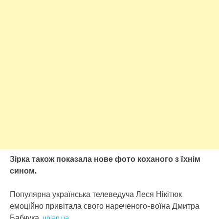
Зірка також показала нове фото коханого з їхнім
сином.
Популярна українська телеведуча Леся Нікітюк
емоційно привітала свого нареченого-воїна Дмитра
Бабчука.
unian.ua