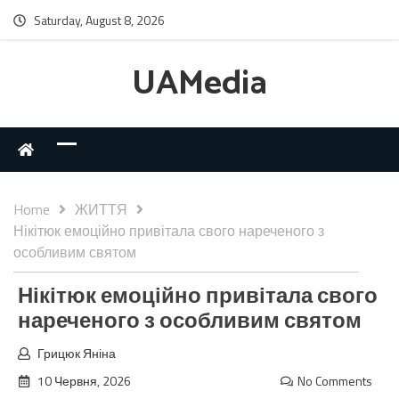
Saturday, August 8, 2026
UAMedia
Home
ЖИТТЯ
Нікітюк емоційно привітала свого нареченого з
особливим святом
Нікітюк емоційно привітала свого
нареченого з особливим святом
Грицюк Яніна
10 Червня, 2026
No Comments