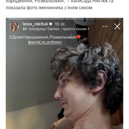
народження, Розмальовкін”, – написада Нікітюк та
показала фото іменинника з їхнім сином.