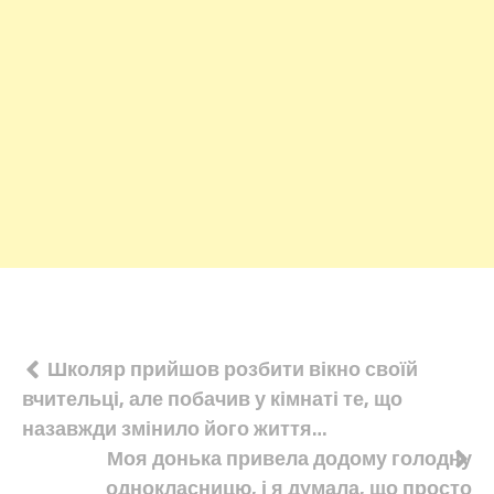
Навігація
Школяр прийшов розбити вікно своїй
вчительці, але побачив у кімнаті те, що
записів
назавжди змінило його життя…
Моя донька привела додому голодну
однокласницю, і я думала, що просто