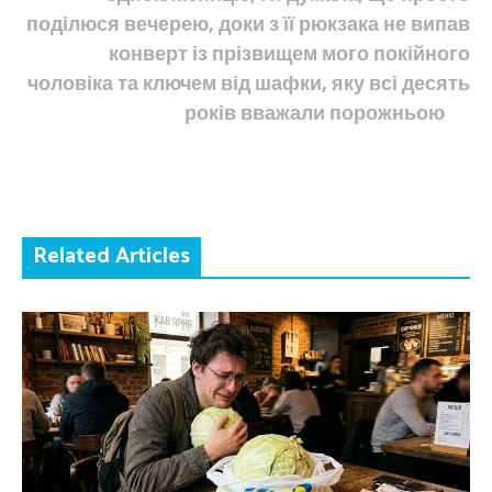
поділюся вечерею, доки з її рюкзака не випав
конверт із прізвищем мого покійного
чоловіка та ключем від шафки, яку всі десять
років вважали порожньою
Related Articles