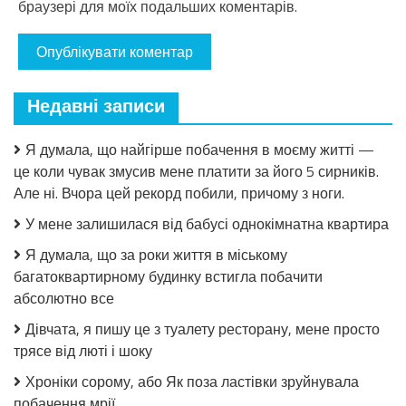
браузері для моїх подальших коментарів.
Недавні записи
Я думала, що найгірше побачення в моєму житті —
це коли чувак змусив мене платити за його 5 сирників.
Але ні. Вчора цей рекорд побили, причому з ноги.
У мене залишилася від бабусі однокімнатна квартира
Я думала, що за роки життя в міському
багатоквартирному будинку встигла побачити
абсолютно все
Дівчата, я пишу це з туалету ресторану, мене просто
трясе від люті і шоку
Хроніки сорому, або Як поза ластівки зруйнувала
побачення мрії