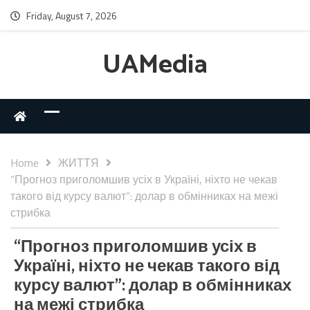
Friday, August 7, 2026
UAMedia
Home
ЖИТТЯ
“Прогноз приголомшив усіх в Україні, ніхто не чекав
такого від курсу валют”: долар в обмінниках на межі
стрибка
“Прогноз приголомшив усіх в
Україні, ніхто не чекав такого від
курсу валют”: долар в обмінниках
на межі стрибка