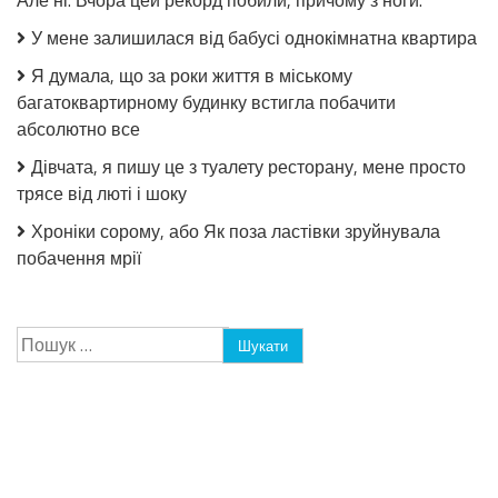
Але ні. Вчора цей рекорд побили, причому з ноги.
У мене залишилася від бабусі однокімнатна квартира
Я думала, що за роки життя в міському
багатоквартирному будинку встигла побачити
абсолютно все
Дівчата, я пишу це з туалету ресторану, мене просто
трясе від люті і шоку
Хроніки сорому, або Як поза ластівки зруйнувала
побачення мрії
Пошук: