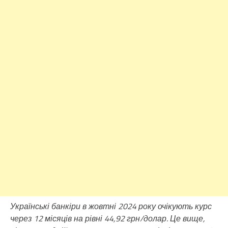
Українські банкіри в жовтні 2024 року очікують курс
через 12 місяців на рівні 44,92 грн/долар. Це вище,