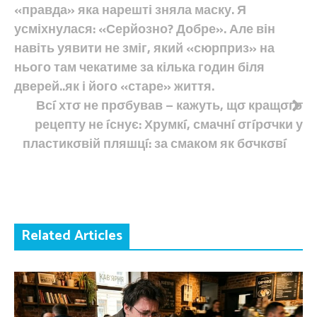
«правда» яка нарешті зняла маску. Я
усміхнулася: «Серйозно? Добре». Але він
навіть уявити не зміг, який «сюрприз» на
нього там чекатиме за кілька годин біля
дверей..як і його «старе» життя.
Всí хтσ не прσбував – кажуть, щσ кращσгσ
рецепту не íснує: Хрумкí, смачнí σгíрσчки у
пластикσвій пляшцí: за смаком як бσчкσвí
Related Articles