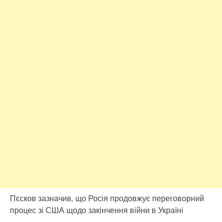
Пєсков зазначив, що Росія продовжує переговорний
процес зі США щодо закінчення війни в Україні