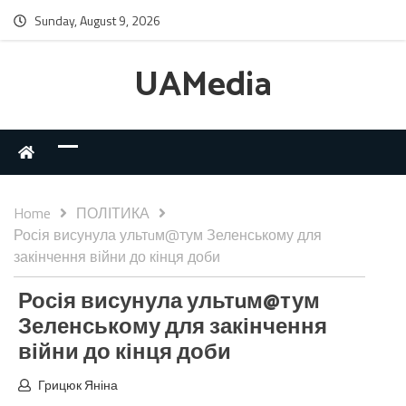
Sunday, August 9, 2026
UAMedia
Home
ПОЛІТИКА
Росія висунула ультuм@тум Зеленському для
закінчення війни до кінця доби
Росія висунула ультuм@тум
Зеленському для закінчення
війни до кінця доби
Грицюк Яніна