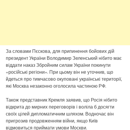
За словами Пєскова, для припинення бойових дій
президент України Володимир Зеленський нібито має
віддати наказ Збройним силам України покинути
«російські регіони». При цьому він не уточнив, що
йдеться про тимчасово окуповані українські території,
які Москва незаконно оголосила частиною РФ.
Також представник Кремля заявив, що Росія нібито
відкрита до мирних переговорів і воліла б досягти
своїх цілей дипломатичним шляхом. Водночас він
пригрозив продовженням війни, якщо Київ
відмовиться приймати умови Москви.