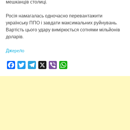
мешканців столиці.
Росія намагалась одночасно перевантажити
українську ППО і завдати максимальних руйнувань.
Вартість цього удару вимірюється сотнями мільйонів
доларів.
Джepeлo
Facebook
Twitter
Telegram
X
Viber
WhatsApp