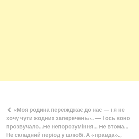
Навігація
«Моя родина переїжджає до нас — і я не
хочу чути жодних заперечень».. — І ось воно
записів
прозвучало…Не непорозуміння… Не втома…
Не складний період у шлюбі. А «правда»..,