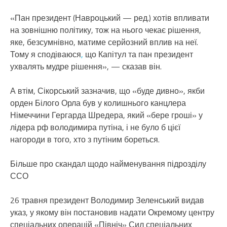
«Пан президент (Навроцький — ред.) хотів впливати
на зовнішню політику, тож на нього чекає рішення,
яке, безсумнівно, матиме серйозний вплив на неї.
Тому я сподіваюся
,
що Капітул та пан президент
ухвалять мудре рішення», — сказав він.
А втім, Сікорський зазначив, що «буде дивно», якби
орден Білого Орла був у колишнього канцлера
Німеччини Гергарда Шредера, який «бере гроші» у
лідера рф володимира путіна, і не було б цієї
нагороди в того, хто з путіним бореться.
Більше про скандал щодо найменування підрозділу
ССО
26 травня президент Володимир Зеленський видав
указ, у якому він постановив надати Окремому центру
спеціальних операцій «Північ» Сил спеціальних