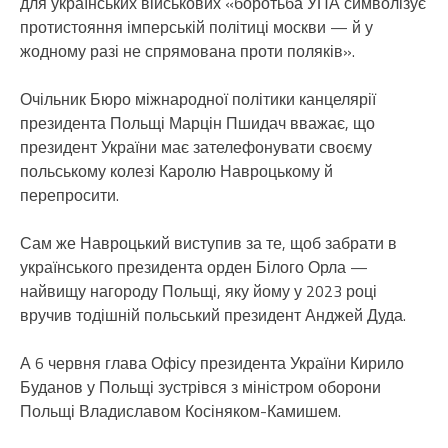
для українських військових «боротьба УПА символізує
протистояння імперській політиці москви — й у
жодному разі не спрямована проти поляків».
Очільник Бюро міжнародної політики канцелярії
президента Польщі Марцін Пшидач вважає, що
президент України має зателефонувати своєму
польському колезі Каролю Навроцькому й
перепросити.
Сам же Навроцький виступив за те, щоб забрати в
українського президента орден Білого Орла —
найвищу нагороду Польщі, яку йому у 2023 році
вручив тодішній польський президент Анджей Дуда.
А 6 червня глава Офісу президента України Кирило
Буданов у Польщі зустрівся з міністром оборони
Польщі Владиславом Косіняком-Камишем.