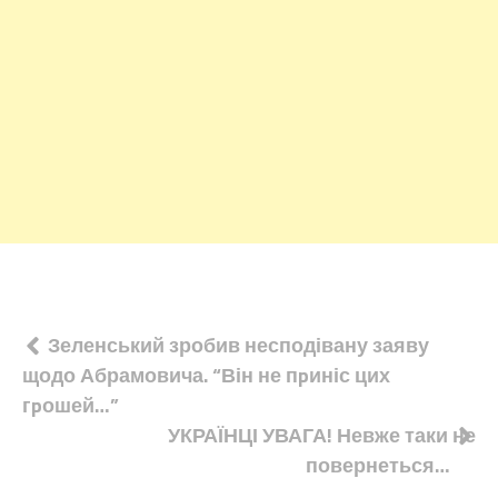
Навігація
Зеленський зробив несподівану заяву
щодо Абрамовича. “Він не пpиніс цих
записів
гpошей…”
УКРАЇНЦІ УВАГА! Невже таки не
повернеться…