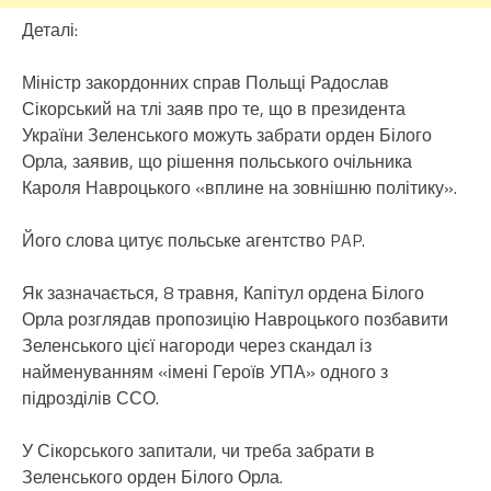
Деталі:
Міністр закордонних справ Польщі Радослав
Сікорський на тлі заяв про те, що в президента
України Зеленського можуть забрати орден Білого
Орла, заявив, що рішення польського очільника
Кароля Навроцького «вплине на зовнішню політику».
Його слова цитує польське агентство PAP.
Як зазначається, 8 травня, Капітул ордена Білого
Орла розглядав пропозицію Навроцького позбавити
Зеленського цієї нагороди через скандал із
найменуванням «імені Героїв УПА» одного з
підрозділів ССО.
У Сікорського запитали, чи треба забрати в
Зеленського орден Білого Орла.