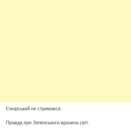
Сікорський не стримався.
Правда про Зеленського вразила світ.