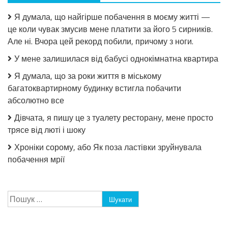
Я думала, що найгірше побачення в моєму житті —
це коли чувак змусив мене платити за його 5 сирників.
Але ні. Вчора цей рекорд побили, причому з ноги.
У мене залишилася від бабусі однокімнатна квартира
Я думала, що за роки життя в міському
багатоквартирному будинку встигла побачити
абсолютно все
Дівчата, я пишу це з туалету ресторану, мене просто
трясе від люті і шоку
Хроніки сорому, або Як поза ластівки зруйнувала
побачення мрії
Пошук: