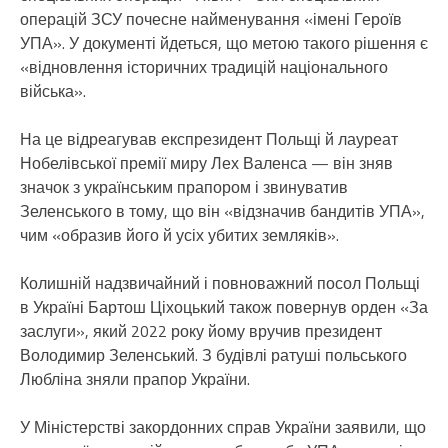
операцій ЗСУ почесне найменування «імені Героїв
УПА». У документі йдеться, що метою такого рішення є
«відновлення історичних традицій національного
війська».
На це відреагував експрезидент Польщі й лауреат
Нобелівської премії миру Лех Валенса — він зняв
значок з українським прапором і звинуватив
Зеленського в тому, що він «відзначив бандитів УПА»,
чим «образив його й усіх убитих земляків».
Колишній надзвичайний і повноважний посол Польщі
в Україні Бартош Ціхоцький також повернув орден «За
заслуги», який 2022 року йому вручив президент
Володимир Зеленський. З будівлі ратуші польського
Любліна зняли прапор України.
У Міністерстві закордонних справ України заявили, що