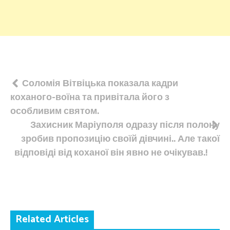
Навігація
Соломія Вітвіцька показала кадри
коханого-воїна та привітала його з
записів
особливим святом.
Захисник Маріуполя одразу після полону
зробив пропозицію своїй дівчині.. Але такої
відповіді від коханої він явно не очікував.!
Related Articles