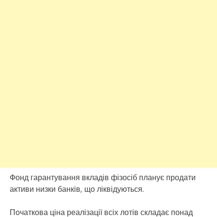
Фонд гарантування вкладів фізосіб планує продати
активи низки банків, що ліквідуються.
Початкова ціна реалізації всіх лотів складає понад