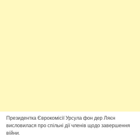
Президентка Єврокомісії Урсула фон дер Ляєн
висловилася про спільні дії членів щодо завершення
війни.