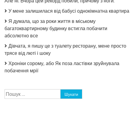
Але ні. Вчора цей рекорд побили, причому з ноги.
У мене залишилася від бабусі однокімнатна квартира
Я думала, що за роки життя в міському
багатоквартирному будинку встигла побачити
абсолютно все
Дівчата, я пишу це з туалету ресторану, мене просто
трясе від люті і шоку
Хроніки сорому, або Як поза ластівки зруйнувала
побачення мрії
Пошук: