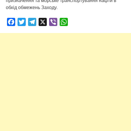
призначення та морське транспортування нафти в
обхід обмежень Заходу.
Facebook
Twitter
Telegram
X
Viber
WhatsApp