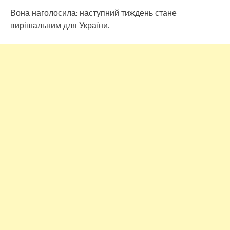
Вона наголосила: наступний тиждень стане
вирішальним для України.