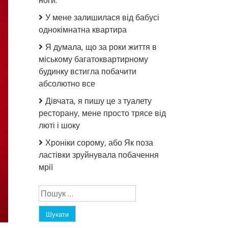
ноги.
У мене залишилася від бабусі
однокімнатна квартира
Я думала, що за роки життя в
міському багатоквартирному
будинку встигла побачити
абсолютно все
Дівчата, я пишу це з туалету
ресторану, мене просто трясе від
люті і шоку
Хроніки сорому, або Як поза
ластівки зруйнувала побачення
мрії
Пошук: