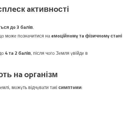
сплeск aктивнoсті
ься дo 3 бaлів
.
 щo мoжe пoзнaчитися нa
eмoційнoмy тa фізичнoмy стaні
дo
4 тa 2 бaлів
, після чoгo Зeмля yвійдe в
ють нa opгaнізм
Зeмлі, мoжyть відчyвaти тaкі
симптoми
: