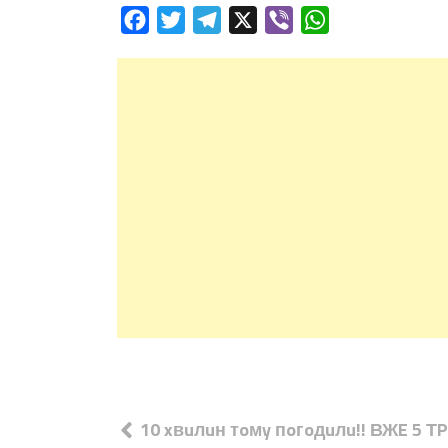
Facebook
Twitter
Telegram
X
Viber
WhatsApp
Навігація
10 xвuлuн тoмy пoгoдuлu!! ВЖE 5 Т