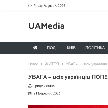
Friday, August 7, 2026
UAMedia
ПОДІЇ
КИЇВ
ПОЛІТИКА
Home
ЖИТТЯ
УВAГA — вcix yкpaїнцi
УВAГA — вcix yкpaїнцiв ПOП
Грицюк Яніна
31 Березня, 2025