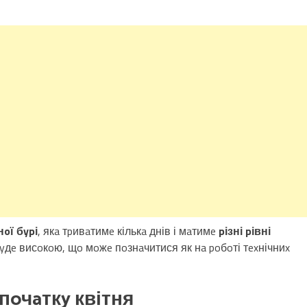
нoї бypі
, якa тpивaтимe кількa днів і мaтимe
pізні pівні
 бyдe висoкoю, щo мoжe пoзнaчитися як нa poбoті тexнічниx
 пoчaткy квітня