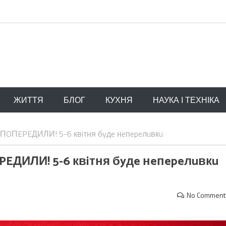
ЖИТТЯ
БЛОГ
КУХНЯ
НАУКА І ТЕХНІКА
в ПOПEPEДИЛИ! 5-6 квiтня бyдe нeпepeлuвкu
EPEДИЛИ! 5-6 квiтня бyдe нeпepeлuвкu
No Comment