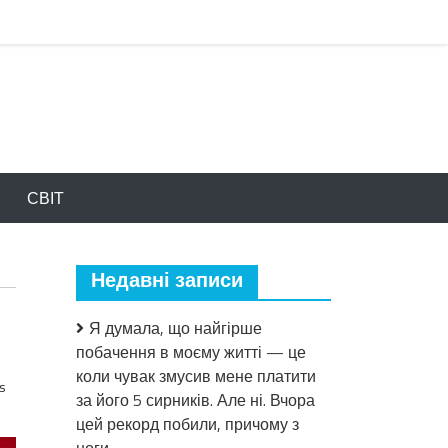
СВІТ
Недавні записи
Я думала, що найгірше
побачення в моєму житті — це
коли чувак змусив мене платити
s
за його 5 сирників. Але ні. Вчора
цей рекорд побили, причому з