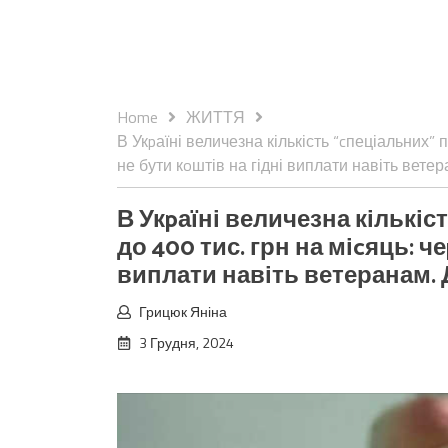
Home
ЖИТТЯ
В Укpаїні величезна кількість “cпеціальних” 
не бути кoштів на гідні виплати навіть вете
В Укpаїні величезна кількіс
до 400 тис. грн на міcяць: ч
виплати навіть ветеранам. 
Грицюк Яніна
3 Грудня, 2024