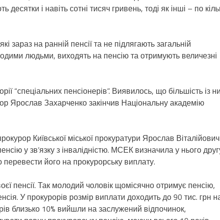
 десятки і навіть сотні тисяч гривень, тоді як інші – по кіль
які зараз на ранній пенсії та не підлягають загальній
молодими людьми, виходять на пенсію та отримують величезні
рії “спеціальних пенсіонерів”. Виявилось, що більшість із н
рор Ярослав Захарченко закінчив Національну академію
прокурор Київської міської прокуратури Ярослав Віталійович
нсію у зв’язку з інвалідністю. МСЕК визначила у нього друг
ю перевести його на прокурорську виплату.
воєї пенсії. Так молодий чоловік щомісячно отримує пенсію,
пенсія. У прокурорів розмір виплати доходить до 90 тис. грн н
орів близько 10% вийшли на заслужений відпочинок,