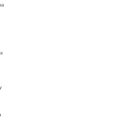
ка
их
у
а