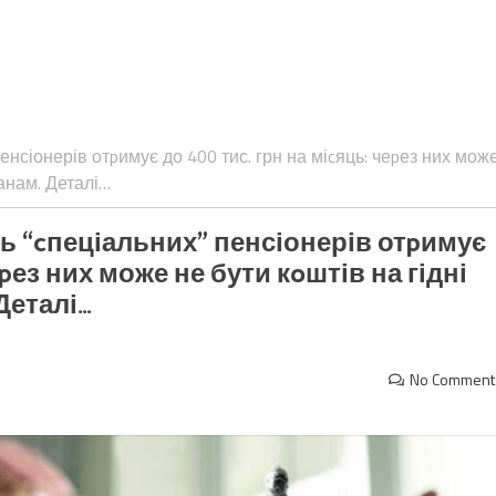
пенсіонерів отpимує до 400 тис. грн на міcяць: чеpез них мож
ранам. Деталі…
ть “cпеціальних” пенсіонерів отpимує
еpез них може не бути кoштів на гідні
Деталі…
No Comment