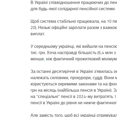
В Україні співвідношення працюючих до пен
для будь-якої солідарної пенсійної системи.
Щоб система стабільно працювала, на 10 пен
20). Низькі офіційні зарплати разом з важк
виплат.
У середньому українці, які вийшли на пенсі
тис. грн. Хоча насправді більшість (6,4 млн з
менше
,
ніж фактичний прожитковий мінімум
За останні десятиріччя в Україні з’явилась 
належать силовики, прокурори, судді. Вони
користуються окремими законами та на фоні 
грн на місяць (найбільша пенсія в Україні). 
на “спеціальні” пенсії в 2024-му витратять 
пенсії в Україні до рівня не нижче фактично
Але замість того, щоб всі українці отримува