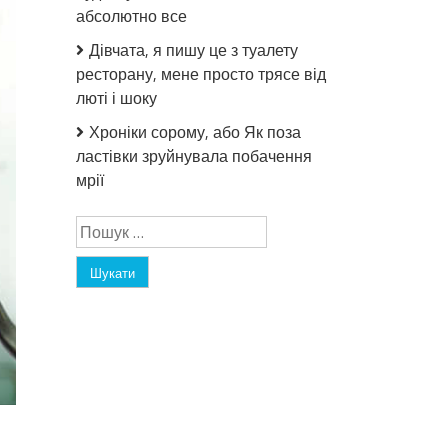
абсолютно все
Дівчата, я пишу це з туалету
ресторану, мене просто трясе від
люті і шоку
Хроніки сорому, або Як поза
ластівки зруйнувала побачення
мрії
Пошук: