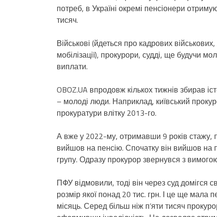
потреб, в Україні окремі пенсіонери отримують
тисяч.
Військові (йдеться про кадрових військових, 
мобілізації), прокурори, судді, ще будучи 
виплати.
OBOZ.UA впродовж кількох тижнів збирав істо
– молоді люди. Наприклад, київський проку
прокуратури влітку 2013-го.
А вже у 2022-му, отримавши 9 років стажу, 
вийшов на пенсію. Спочатку він вийшов на пе
групу. Одразу прокурор звернувся з вимого
ПФУ відмовили, тоді він через суд домігся с
розмір якої понад 20 тис. грн. І це ще мала 
місяць. Серед більш ніж п’яти тисяч прокур