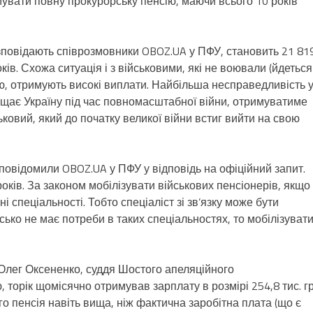
увати повну прокурорську пенсію, маючи всього 10 років
зповідають співрозмовники OBOZ.UA у ПФУ, становить 21 81
оків. Схожа ситуація і з військовими, які не воювали (йдеться
ю, отримують високі виплати. Найбільша несправедливість 
ищає Україну під час повномасштабної війни, отримуватиме
ковий, який до початку великої війни встиг вийти на свою
 повідомили OBOZ.UA у ПФУ у відповідь на офіційний запит.
оків. За законом мобілізувати військових пенсіонерів, якщо
ні спеціальності. Тобто спеціаліст зі зв’язку може бути
сько не має потреби в таких спеціальностях, то мобілізуват
 Олег Оксененко, суддя Шостого апеляційного
, торік щомісячно отримував зарплату в розмірі 254,8 тис. г
ого пенсія навіть вища, ніж фактична заробітна плата (що є