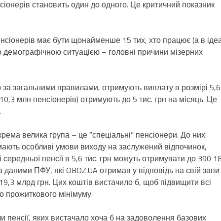
сіонерів становить один до одного. Це критичний показник
сіонерів має бути щонайменше 15 тих, хто працює (а в іде
ою демографічною ситуацією – головні причини мізерних
ю за загальними правилами, отримують виплату в розмірі 5,6
 10,3 млн пенсіонерів) отримують до 5 тис. грн на місяць. Це
.
окрема велика група – це “спеціальні” пенсіонери. До них
 мають особливі умови виходу на заслужений відпочинок,
середньої пенсії в 5,6 тис. грн можуть отримувати до 390 1
За даними ПФУ, які OBOZ.UA отримав у відповідь на свій запи
119,3 млрд грн. Цих коштів вистачило б, щоб підвищити всі
го прожиткового мінімуму.
ли пенсії, яких вистачало хоча б на задоволення базових