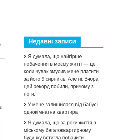
Недавні записи
е
Я думала, що найгірше
побачення в моєму житті — це
коли чувак змусив мене платити
за його 5 сирників. Але ні. Вчора
цей рекорд побили, причому з
ноги.
У мене залишилася від бабусі
s
однокімнатна квартира
Я думала, що за роки життя в
міському багатоквартирному
будинку встигла побачити