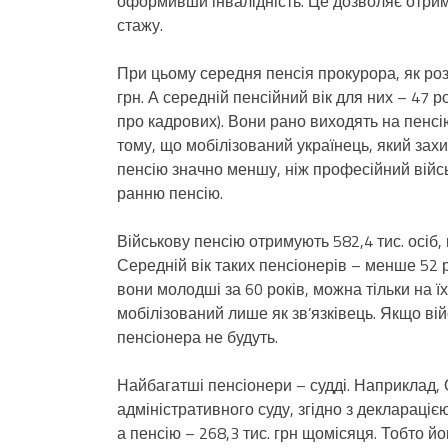
оформивши інвалідність. Це дозволяє отрим
стажу.
При цьому середня пенсія прокурора, як ро
грн. А середній пенсійний вік для них – 47 р
про кадрових). Вони рано виходять на пенсі
тому, що мобілізований українець, який зах
пенсію значно меншу, ніж професійний війсь
ранню пенсію.
Військову пенсію отримують 582,4 тис. осіб,
Середній вік таких пенсіонерів – менше 52 р
вони молодші за 60 років, можна тільки на їх
мобілізований лише як зв’язківець. Якщо вій
пенсіонера не будуть.
Найбагатші пенсіонери – судді. Наприклад,
адміністративного суду, згідно з декларацією
а пенсію – 268,3 тис. грн щомісяця. Тобто й