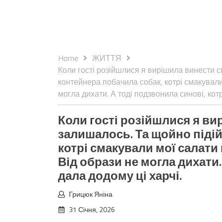
Home
ЖИТТЯ
Коли гості розійшлися я вирішила винести с
контейнера побачила собак, котрі смакували 
могла дихати. А тоді подзвонила синові, кот
Коли гості розійшлися я вир
залишалось. Та щойно піді
котрі смакували мої салати 
Від образи не могла дихати.
дала додому ці харчі.
Грицюк Яніна
31 Січня, 2026