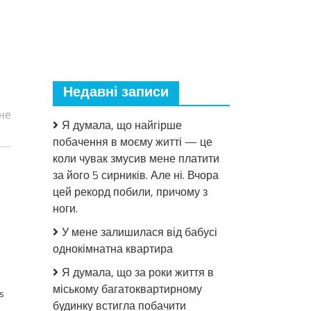
Недавні записи
 не
Я думала, що найгірше
побачення в моєму житті — це
коли чувак змусив мене платити
за його 5 сирників. Але ні. Вчора
цей рекорд побили, причому з
ноги.
У мене залишилася від бабусі
однокімнатна квартира
Я думала, що за роки життя в
міському багатоквартирному
s
будинку встигла побачити