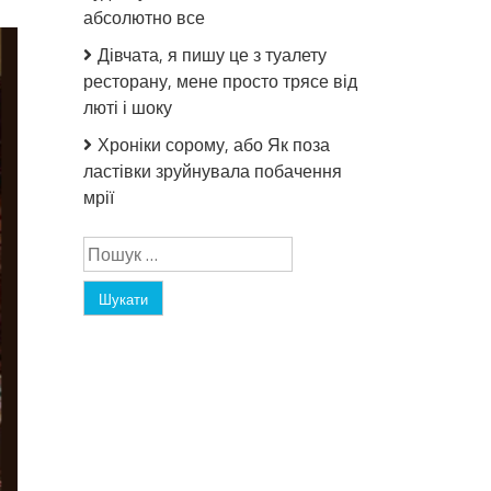
абсолютно все
Дівчата, я пишу це з туалету
ресторану, мене просто трясе від
люті і шоку
Хроніки сорому, або Як поза
ластівки зруйнувала побачення
мрії
Пошук: