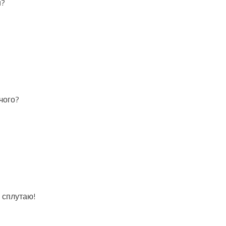
и?
чого?
е сплутаю!