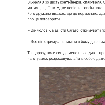
Зібрала я зо шість контейнерів, спакувала. 
матиме, що їсти. Адже невістка зовсім погано
його дружина вважає, що це нормально, адже
про це поговорити:
– Він чоловік, має їсти багато, отримувати 
– Все він отримує, і вітаміни я йому даю, і 
Та щоразу, коли син до мене приходив – прос
наготувала, розраховувала їм із собою дати.