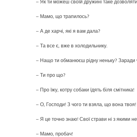
– Як ти можеш своїй дружині таке дозволят
– Мамо, що трапилось?
– А де харчі, які я вам дала?
– Та все є, вже в холодильнику.
– Нащо ти обманюєш рідну неньку? Заради 
– Ти про що?
– Про їжу, котру собаки їдять біля смітника!
– О, Господи! З чого ти взяла, що вона твоя!
– Я це точно знаю! Свої страви ні з якими н
– Мамо, пробач!