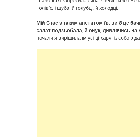
Цьогоріч я запросила сина з невісткою і мої
і олів’є, і шуба, й голубці, й холодці.
Мій Стас з таким апетитом їв, ви б це ба
салат подзьобала, й онук, дивлячись на н
почали я вирішила їм усі ці харчі із собою да