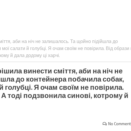
міття, аби на ніч не залишалось. Та щойно підійшла до
мої салати й голубці. Я очам своїм не повірила. Від образи
рому й дала додому ці харчі.
ішила винести сміття, аби на ніч не
йшла до контейнера побачила собак,
й голубці. Я очам своїм не повірила.
 А тоді подзвонила синові, котрому й
No Comment