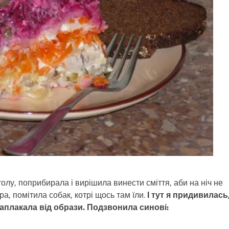
 столу, поприбирала і вирішила винести сміття, аби на ніч не
а, помітила собак, котрі щось там їли.
І тут я придивилась,
заплакала від образи. Подзвонила синові: