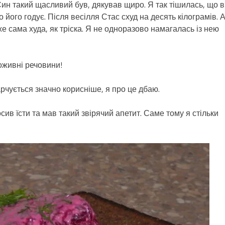
Син такий щасливий був, дякував щиро. Я так тішилась, що в
 його годує. Після весілля Стас схуд на десять кілограмів. 
 сама худа, як тріска. Я не одноразово намагалась із нею
поживні речовини!
харчується значно корисніше, я про це дбаю.
ив їсти та мав такий звірячий апетит. Саме тому я стільки