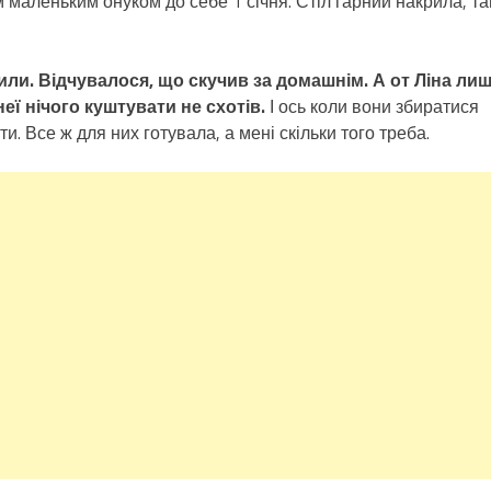
м маленьким онуком до себе 1 січня. Стіл гарний накрила, т
чили. Відчувалося, що скучив за домашнім. А от Ліна ли
еї нічого куштувати не схотів.
І ось коли вони збиратися
ти. Все ж для них готувала, а мені скільки того треба.